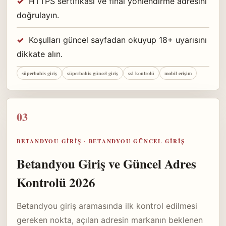
HTTPS sertifikası ve final yönlendirme adresini
doğrulayın.
Koşulları güncel sayfadan okuyup 18+ uyarısını
dikkate alın.
süperbahis giriş
süperbahis güncel giriş
ssl kontrolü
mobil erişim
03
BETANDYOU GIRIŞ · BETANDYOU GÜNCEL GIRIŞ
Betandyou Giriş ve Güncel Adres
Kontrolü 2026
Betandyou giriş aramasında ilk kontrol edilmesi
gereken nokta, açılan adresin markanın beklenen