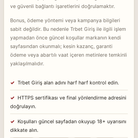
ve güvenli bağlantı işaretlerini doğrulamaktır.
Bonus, ödeme yöntemi veya kampanya bilgileri
sabit değildir. Bu nedenle Trbet Giriş ile ilgili işlem
yapmadan önce güncel koşullar markanın kendi
sayfasından okunmalı; kesin kazanç, garanti
ödeme veya abartılı vaat içeren metinlere temkinli
yaklaşılmalıdır.
Trbet Giriş alan adını harf harf kontrol edin.
HTTPS sertifikası ve final yönlendirme adresini
doğrulayın.
Koşulları güncel sayfadan okuyup 18+ uyarısını
dikkate alın.