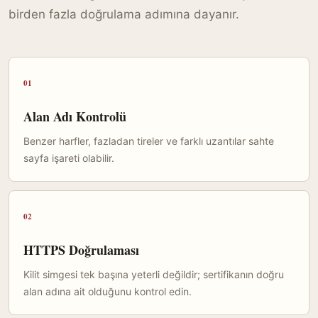
birden fazla doğrulama adımına dayanır.
01
Alan Adı Kontrolü
Benzer harfler, fazladan tireler ve farklı uzantılar sahte
sayfa işareti olabilir.
02
HTTPS Doğrulaması
Kilit simgesi tek başına yeterli değildir; sertifikanın doğru
alan adına ait olduğunu kontrol edin.