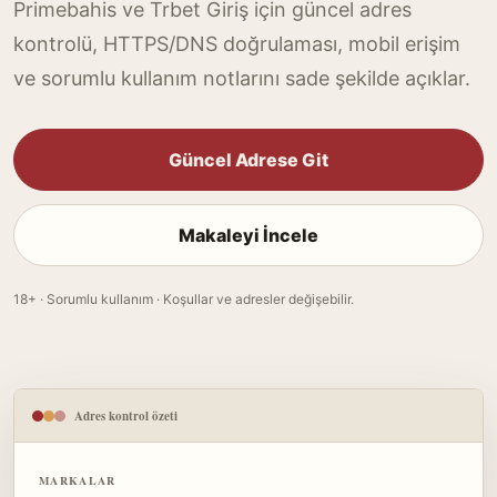
Primebahis ve Trbet Giriş için güncel adres
kontrolü, HTTPS/DNS doğrulaması, mobil erişim
ve sorumlu kullanım notlarını sade şekilde açıklar.
Güncel Adrese Git
Makaleyi İncele
18+ · Sorumlu kullanım · Koşullar ve adresler değişebilir.
Adres kontrol özeti
MARKALAR