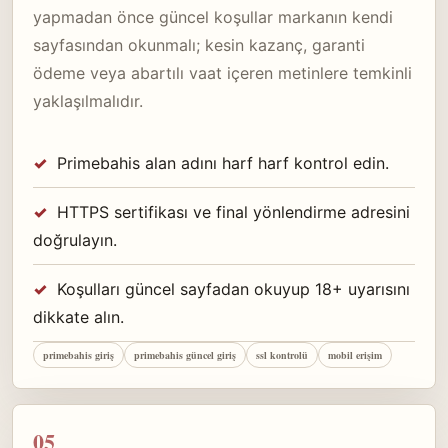
yapmadan önce güncel koşullar markanın kendi
sayfasından okunmalı; kesin kazanç, garanti
ödeme veya abartılı vaat içeren metinlere temkinli
yaklaşılmalıdır.
Primebahis alan adını harf harf kontrol edin.
HTTPS sertifikası ve final yönlendirme adresini
doğrulayın.
Koşulları güncel sayfadan okuyup 18+ uyarısını
dikkate alın.
primebahis giriş
primebahis güncel giriş
ssl kontrolü
mobil erişim
05