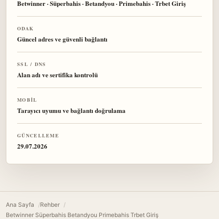
Betwinner · Süperbahis · Betandyou · Primebahis · Trbet Giriş
ODAK
Güncel adres ve güvenli bağlantı
SSL / DNS
Alan adı ve sertifika kontrolü
MOBİL
Tarayıcı uyumu ve bağlantı doğrulama
GÜNCELLEME
29.07.2026
Ana Sayfa
Rehber
Betwinner Süperbahis Betandyou Primebahis Trbet Giriş