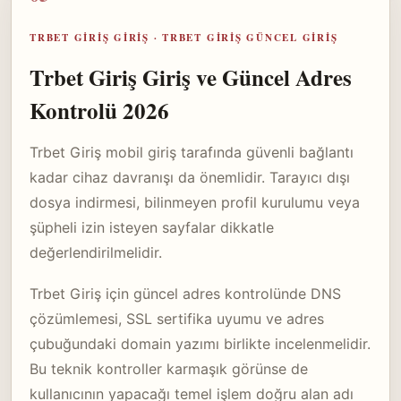
TRBET GIRIŞ GIRIŞ · TRBET GIRIŞ GÜNCEL GIRIŞ
Trbet Giriş Giriş ve Güncel Adres
Kontrolü 2026
Trbet Giriş mobil giriş tarafında güvenli bağlantı
kadar cihaz davranışı da önemlidir. Tarayıcı dışı
dosya indirmesi, bilinmeyen profil kurulumu veya
şüpheli izin isteyen sayfalar dikkatle
değerlendirilmelidir.
Trbet Giriş için güncel adres kontrolünde DNS
çözümlemesi, SSL sertifika uyumu ve adres
çubuğundaki domain yazımı birlikte incelenmelidir.
Bu teknik kontroller karmaşık görünse de
kullanıcının yapacağı temel işlem doğru alan adı