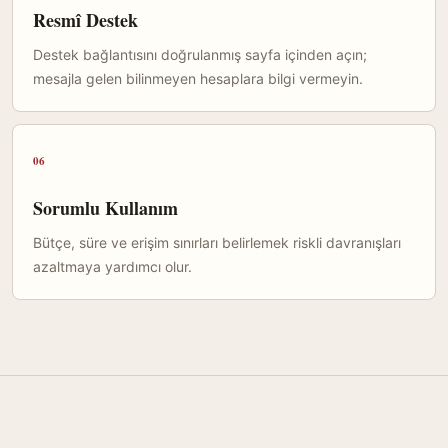
Resmî Destek
Destek bağlantısını doğrulanmış sayfa içinden açın;
mesajla gelen bilinmeyen hesaplara bilgi vermeyin.
06
Sorumlu Kullanım
Bütçe, süre ve erişim sınırları belirlemek riskli davranışları
azaltmaya yardımcı olur.