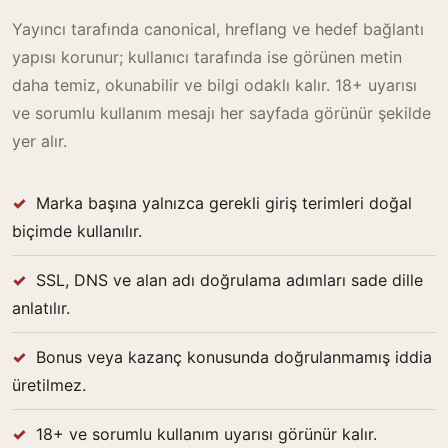
Yayıncı tarafında canonical, hreflang ve hedef bağlantı
yapısı korunur; kullanıcı tarafında ise görünen metin
daha temiz, okunabilir ve bilgi odaklı kalır. 18+ uyarısı
ve sorumlu kullanım mesajı her sayfada görünür şekilde
yer alır.
Marka başına yalnızca gerekli giriş terimleri doğal
biçimde kullanılır.
SSL, DNS ve alan adı doğrulama adımları sade dille
anlatılır.
Bonus veya kazanç konusunda doğrulanmamış iddia
üretilmez.
18+ ve sorumlu kullanım uyarısı görünür kalır.