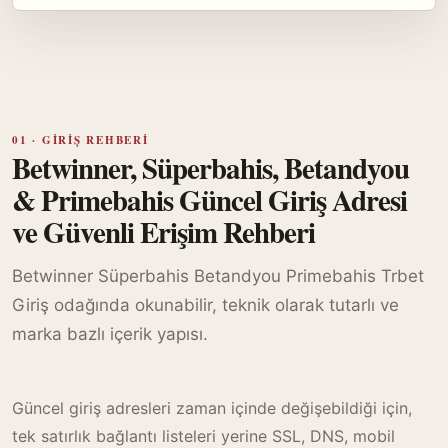
01 · GİRİŞ REHBERİ
Betwinner, Süperbahis, Betandyou
& Primebahis Güncel Giriş Adresi
ve Güvenli Erişim Rehberi
Betwinner Süperbahis Betandyou Primebahis Trbet
Giriş odağında okunabilir, teknik olarak tutarlı ve
marka bazlı içerik yapısı.
Güncel giriş adresleri zaman içinde değişebildiği için,
tek satırlık bağlantı listeleri yerine SSL, DNS, mobil