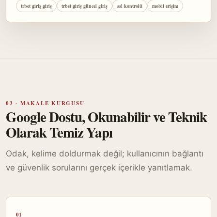
trbet giriş giriş
trbet giriş güncel giriş
ssl kontrolü
mobil erişim
03 · MAKALE KURGUSU
Google Dostu, Okunabilir ve Teknik
Olarak Temiz Yapı
Odak, kelime doldurmak değil; kullanıcının bağlantı
ve güvenlik sorularını gerçek içerikle yanıtlamak.
01