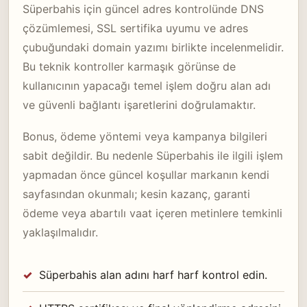
Süperbahis için güncel adres kontrolünde DNS
çözümlemesi, SSL sertifika uyumu ve adres
çubuğundaki domain yazımı birlikte incelenmelidir.
Bu teknik kontroller karmaşık görünse de
kullanıcının yapacağı temel işlem doğru alan adı
ve güvenli bağlantı işaretlerini doğrulamaktır.
Bonus, ödeme yöntemi veya kampanya bilgileri
sabit değildir. Bu nedenle Süperbahis ile ilgili işlem
yapmadan önce güncel koşullar markanın kendi
sayfasından okunmalı; kesin kazanç, garanti
ödeme veya abartılı vaat içeren metinlere temkinli
yaklaşılmalıdır.
Süperbahis alan adını harf harf kontrol edin.