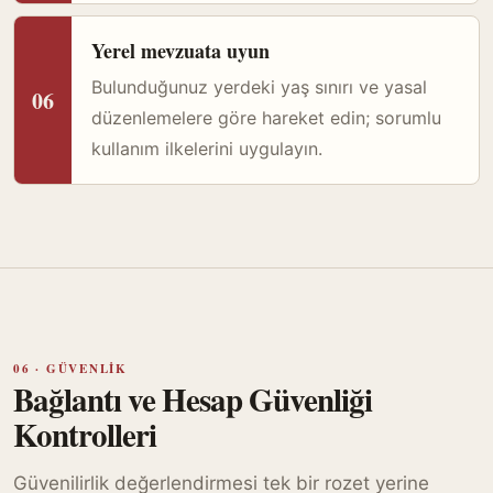
Yerel mevzuata uyun
Bulunduğunuz yerdeki yaş sınırı ve yasal
06
düzenlemelere göre hareket edin; sorumlu
kullanım ilkelerini uygulayın.
06 · GÜVENLİK
Bağlantı ve Hesap Güvenliği
Kontrolleri
Güvenilirlik değerlendirmesi tek bir rozet yerine