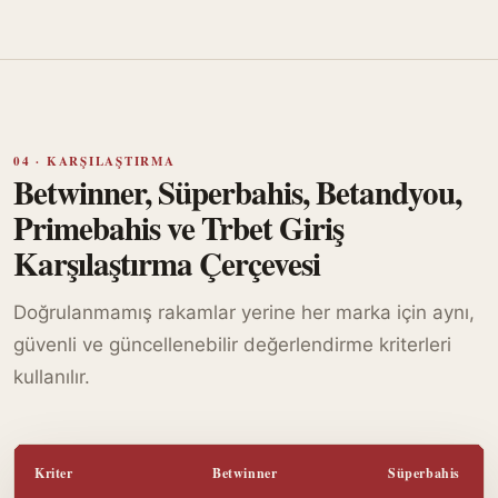
04 · KARŞILAŞTIRMA
Betwinner, Süperbahis, Betandyou,
Primebahis ve Trbet Giriş
Karşılaştırma Çerçevesi
Doğrulanmamış rakamlar yerine her marka için aynı,
güvenli ve güncellenebilir değerlendirme kriterleri
kullanılır.
Kriter
Betwinner
Süperbahis