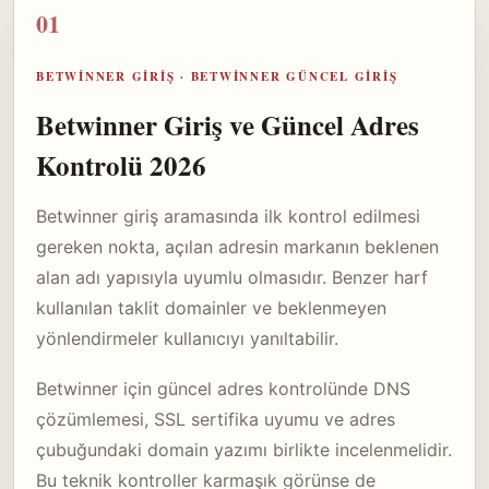
01
BETWINNER GIRIŞ · BETWINNER GÜNCEL GIRIŞ
Betwinner Giriş ve Güncel Adres
Kontrolü 2026
Betwinner giriş aramasında ilk kontrol edilmesi
gereken nokta, açılan adresin markanın beklenen
alan adı yapısıyla uyumlu olmasıdır. Benzer harf
kullanılan taklit domainler ve beklenmeyen
yönlendirmeler kullanıcıyı yanıltabilir.
Betwinner için güncel adres kontrolünde DNS
çözümlemesi, SSL sertifika uyumu ve adres
çubuğundaki domain yazımı birlikte incelenmelidir.
Bu teknik kontroller karmaşık görünse de