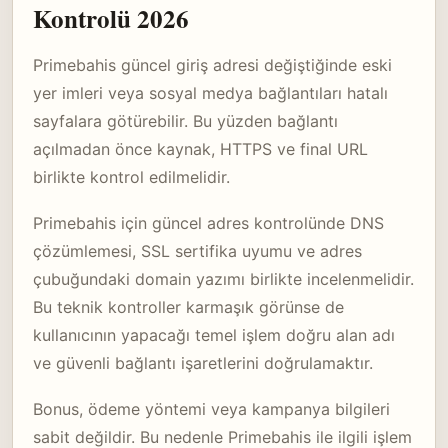
Kontrolü 2026
Primebahis güncel giriş adresi değiştiğinde eski
yer imleri veya sosyal medya bağlantıları hatalı
sayfalara götürebilir. Bu yüzden bağlantı
açılmadan önce kaynak, HTTPS ve final URL
birlikte kontrol edilmelidir.
Primebahis için güncel adres kontrolünde DNS
çözümlemesi, SSL sertifika uyumu ve adres
çubuğundaki domain yazımı birlikte incelenmelidir.
Bu teknik kontroller karmaşık görünse de
kullanıcının yapacağı temel işlem doğru alan adı
ve güvenli bağlantı işaretlerini doğrulamaktır.
Bonus, ödeme yöntemi veya kampanya bilgileri
sabit değildir. Bu nedenle Primebahis ile ilgili işlem