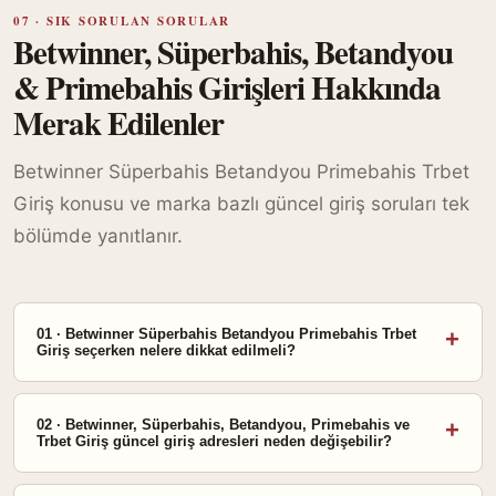
07 · SIK SORULAN SORULAR
Betwinner, Süperbahis, Betandyou
& Primebahis Girişleri Hakkında
Merak Edilenler
Betwinner Süperbahis Betandyou Primebahis Trbet
Giriş konusu ve marka bazlı güncel giriş soruları tek
bölümde yanıtlanır.
01 · Betwinner Süperbahis Betandyou Primebahis Trbet
+
Giriş seçerken nelere dikkat edilmeli?
Güncel alan adı, bağlantı güvenliği, açık kullanım
02 · Betwinner, Süperbahis, Betandyou, Primebahis ve
+
Trbet Giriş güncel giriş adresleri neden değişebilir?
koşulları, destek kanalları ve ödeme kuralları
birlikte değerlendirilmelidir. Tek bir işarete