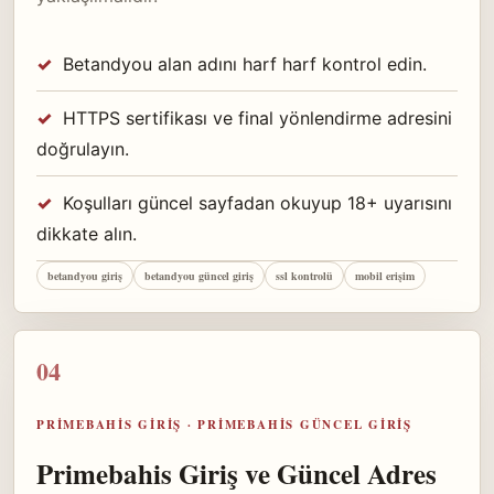
Betandyou alan adını harf harf kontrol edin.
HTTPS sertifikası ve final yönlendirme adresini
doğrulayın.
Koşulları güncel sayfadan okuyup 18+ uyarısını
dikkate alın.
betandyou giriş
betandyou güncel giriş
ssl kontrolü
mobil erişim
04
PRIMEBAHIS GIRIŞ · PRIMEBAHIS GÜNCEL GIRIŞ
Primebahis Giriş ve Güncel Adres