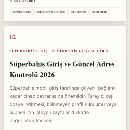
dikkate alın.
betwinner giriş
betwinner güncel giriş
ssl kontrolü
mobil erişim
02
SÜPERBAHIS GIRIŞ · SÜPERBAHIS GÜNCEL GIRIŞ
Süperbahis Giriş ve Güncel Adres
Kontrolü 2026
Süperbahis mobil giriş tarafında güvenli bağlantı
kadar cihaz davranışı da önemlidir. Tarayıcı dışı
dosya indirmesi, bilinmeyen profil kurulumu veya
şüpheli izin isteyen sayfalar dikkatle
değerlendirilmelidir.