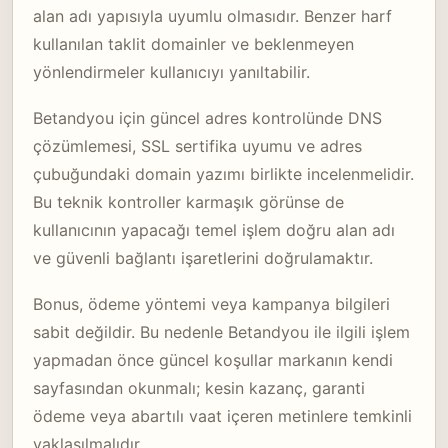
alan adı yapısıyla uyumlu olmasıdır. Benzer harf
kullanılan taklit domainler ve beklenmeyen
yönlendirmeler kullanıcıyı yanıltabilir.
Betandyou için güncel adres kontrolünde DNS
çözümlemesi, SSL sertifika uyumu ve adres
çubuğundaki domain yazımı birlikte incelenmelidir.
Bu teknik kontroller karmaşık görünse de
kullanıcının yapacağı temel işlem doğru alan adı
ve güvenli bağlantı işaretlerini doğrulamaktır.
Bonus, ödeme yöntemi veya kampanya bilgileri
sabit değildir. Bu nedenle Betandyou ile ilgili işlem
yapmadan önce güncel koşullar markanın kendi
sayfasından okunmalı; kesin kazanç, garanti
ödeme veya abartılı vaat içeren metinlere temkinli
yaklaşılmalıdır.