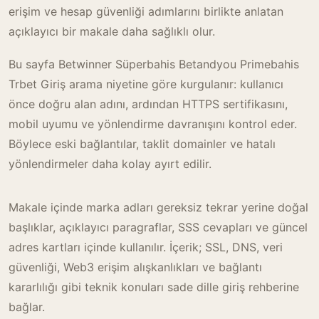
erişim ve hesap güvenliği adımlarını birlikte anlatan
açıklayıcı bir makale daha sağlıklı olur.
Bu sayfa Betwinner Süperbahis Betandyou Primebahis
Trbet Giriş arama niyetine göre kurgulanır: kullanıcı
önce doğru alan adını, ardından HTTPS sertifikasını,
mobil uyumu ve yönlendirme davranışını kontrol eder.
Böylece eski bağlantılar, taklit domainler ve hatalı
yönlendirmeler daha kolay ayırt edilir.
Makale içinde marka adları gereksiz tekrar yerine doğal
başlıklar, açıklayıcı paragraflar, SSS cevapları ve güncel
adres kartları içinde kullanılır. İçerik; SSL, DNS, veri
güvenliği, Web3 erişim alışkanlıkları ve bağlantı
kararlılığı gibi teknik konuları sade dille giriş rehberine
bağlar.