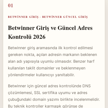
01
BETWINNER GIRIŞ · BETWINNER GÜNCEL GIRIŞ
Betwinner Giriş ve Güncel Adres
Kontrolü 2026
Betwinner giriş aramasında ilk kontrol edilmesi
gereken nokta, açılan adresin markanın beklenen
alan adı yapısıyla uyumlu olmasıdır. Benzer harf
kullanılan taklit domainler ve beklenmeyen
yönlendirmeler kullanıcıyı yanıltabilir.
Betwinner için güncel adres kontrolünde DNS
çözümlemesi, SSL sertifika uyumu ve adres
çubuğundaki domain yazımı birlikte incelenmelidir.
Bu teknik kontroller karmaşık görünse de