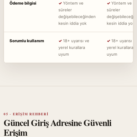
Ödeme bilgisi
✓
Yöntem ve
✓
Yöntem ve
süreler
süreler
değişebileceğinden
değişebileceği
kesin iddia yok
kesin iddia yok
Sorumlu kullanım
✓
18+ uyarısı ve
✓
18+ uyarısı v
yerel kurallara
yerel kurallara
uyum
uyum
05 · ERİŞİM REHBERİ
Güncel Giriş Adresine Güvenli
Erişim