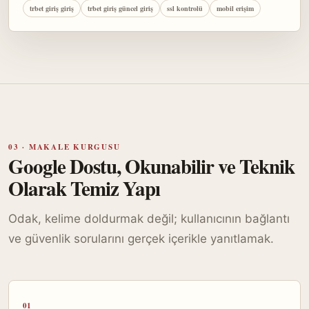
trbet giriş giriş
trbet giriş güncel giriş
ssl kontrolü
mobil erişim
03 · MAKALE KURGUSU
Google Dostu, Okunabilir ve Teknik
Olarak Temiz Yapı
Odak, kelime doldurmak değil; kullanıcının bağlantı
ve güvenlik sorularını gerçek içerikle yanıtlamak.
01