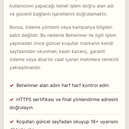
kullanıcının yapacağı temel işlem doğru alan adı
ve güvenli bağlantı işaretlerini doğrulamaktır.
Bonus, ödeme yöntemi veya kampanya bilgileri
sabit değildir. Bu nedenle Betwinner ile ilgili işlem
yapmadan önce güncel koşullar markanın kendi
sayfasından okunmalı; kesin kazanç, garanti
ödeme veya abartılı vaat içeren metinlere temkinli
yaklaşılmalıdır.
Betwinner alan adını harf harf kontrol edin.
HTTPS sertifikası ve final yönlendirme adresini
doğrulayın.
Koşulları güncel sayfadan okuyup 18+ uyarısını