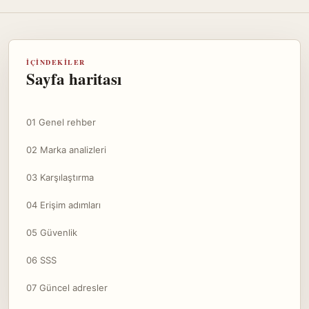
İÇİNDEKİLER
Sayfa haritası
01 Genel rehber
02 Marka analizleri
03 Karşılaştırma
04 Erişim adımları
05 Güvenlik
06 SSS
07 Güncel adresler