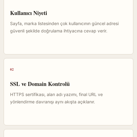
Kullanıcı Niyeti
Sayfa, marka listesinden çok kullanıcının güncel adresi
güvenli şekilde doğrulama ihtiyacına cevap verir.
02
SSL ve Domain Kontrolü
HTTPS sertifikası, alan adı yazımı, final URL ve
yönlendirme davranışı aynı akışta açıklanır.