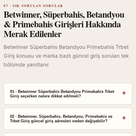
07 · SIK SORULAN SORULAR
Betwinner, Süperbahis, Betandyou
& Primebahis Girişleri Hakkında
Merak Edilenler
Betwinner Süperbahis Betandyou Primebahis Trbet
Giriş konusu ve marka bazlı güncel giriş soruları tek
bölümde yanıtlanır.
01 · Betwinner Süperbahis Betandyou Primebahis Trbet
+
Giriş seçerken nelere dikkat edilmeli?
Güncel alan adı, bağlantı güvenliği, açık kullanım
02 · Betwinner, Süperbahis, Betandyou, Primebahis ve
+
Trbet Giriş güncel giriş adresleri neden değişebilir?
koşulları, destek kanalları ve ödeme kuralları
birlikte değerlendirilmelidir. Tek bir işarete