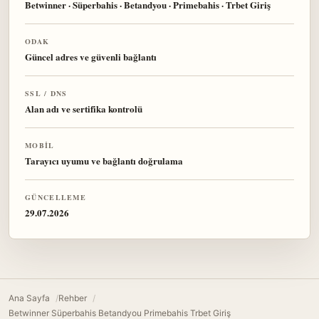
Betwinner · Süperbahis · Betandyou · Primebahis · Trbet Giriş
ODAK
Güncel adres ve güvenli bağlantı
SSL / DNS
Alan adı ve sertifika kontrolü
MOBİL
Tarayıcı uyumu ve bağlantı doğrulama
GÜNCELLEME
29.07.2026
Ana Sayfa
Rehber
Betwinner Süperbahis Betandyou Primebahis Trbet Giriş