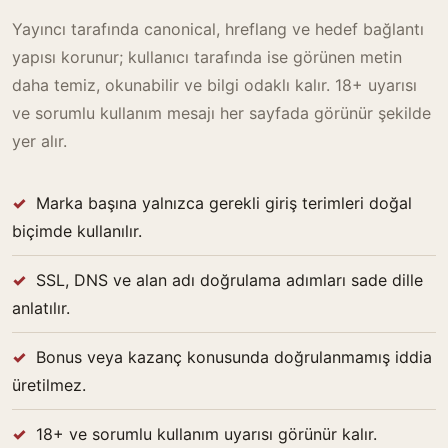
Yayıncı tarafında canonical, hreflang ve hedef bağlantı
yapısı korunur; kullanıcı tarafında ise görünen metin
daha temiz, okunabilir ve bilgi odaklı kalır. 18+ uyarısı
ve sorumlu kullanım mesajı her sayfada görünür şekilde
yer alır.
Marka başına yalnızca gerekli giriş terimleri doğal
biçimde kullanılır.
SSL, DNS ve alan adı doğrulama adımları sade dille
anlatılır.
Bonus veya kazanç konusunda doğrulanmamış iddia
üretilmez.
18+ ve sorumlu kullanım uyarısı görünür kalır.