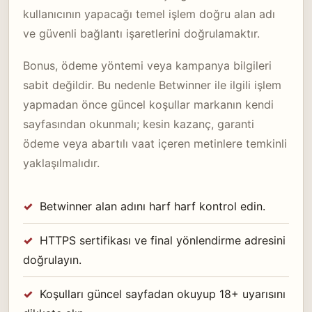
kullanıcının yapacağı temel işlem doğru alan adı
ve güvenli bağlantı işaretlerini doğrulamaktır.
Bonus, ödeme yöntemi veya kampanya bilgileri
sabit değildir. Bu nedenle Betwinner ile ilgili işlem
yapmadan önce güncel koşullar markanın kendi
sayfasından okunmalı; kesin kazanç, garanti
ödeme veya abartılı vaat içeren metinlere temkinli
yaklaşılmalıdır.
Betwinner alan adını harf harf kontrol edin.
HTTPS sertifikası ve final yönlendirme adresini
doğrulayın.
Koşulları güncel sayfadan okuyup 18+ uyarısını