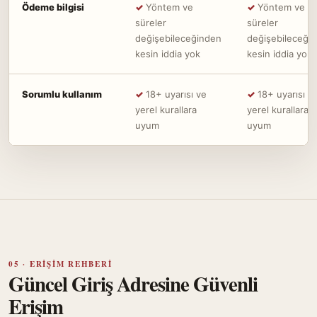
Ödeme bilgisi
✓
Yöntem ve
✓
Yöntem ve
süreler
süreler
değişebileceğinden
değişebileceği
kesin iddia yok
kesin iddia yok
Sorumlu kullanım
✓
18+ uyarısı ve
✓
18+ uyarısı v
yerel kurallara
yerel kurallara
uyum
uyum
05 · ERİŞİM REHBERİ
Güncel Giriş Adresine Güvenli
Erişim