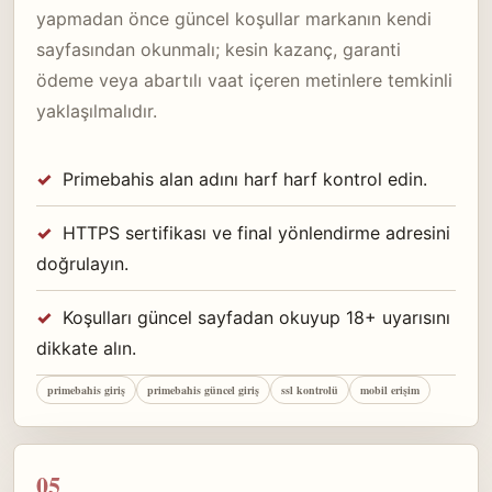
yapmadan önce güncel koşullar markanın kendi
sayfasından okunmalı; kesin kazanç, garanti
ödeme veya abartılı vaat içeren metinlere temkinli
yaklaşılmalıdır.
Primebahis alan adını harf harf kontrol edin.
HTTPS sertifikası ve final yönlendirme adresini
doğrulayın.
Koşulları güncel sayfadan okuyup 18+ uyarısını
dikkate alın.
primebahis giriş
primebahis güncel giriş
ssl kontrolü
mobil erişim
05