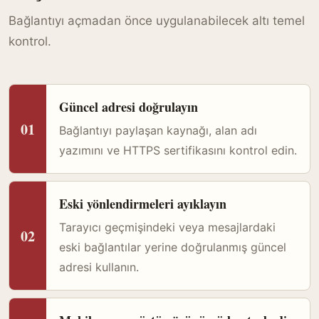
Bağlantıyı açmadan önce uygulanabilecek altı temel
kontrol.
Güncel adresi doğrulayın
01
Bağlantıyı paylaşan kaynağı, alan adı
yazımını ve HTTPS sertifikasını kontrol edin.
Eski yönlendirmeleri ayıklayın
Tarayıcı geçmişindeki veya mesajlardaki
02
eski bağlantılar yerine doğrulanmış güncel
adresi kullanın.