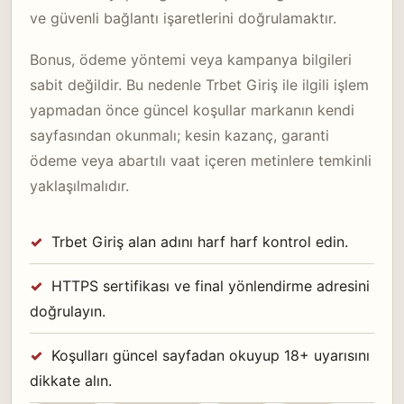
ve güvenli bağlantı işaretlerini doğrulamaktır.
Bonus, ödeme yöntemi veya kampanya bilgileri
sabit değildir. Bu nedenle Trbet Giriş ile ilgili işlem
yapmadan önce güncel koşullar markanın kendi
sayfasından okunmalı; kesin kazanç, garanti
ödeme veya abartılı vaat içeren metinlere temkinli
yaklaşılmalıdır.
Trbet Giriş alan adını harf harf kontrol edin.
HTTPS sertifikası ve final yönlendirme adresini
doğrulayın.
Koşulları güncel sayfadan okuyup 18+ uyarısını
dikkate alın.