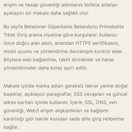
erişim ve hesap güvenliği adımlarını birlikte anlatan
açıklayıcı bir makale daha sağlıklı olur.
Bu sayfa Betwinner Süperbahis Betandyou Primebahis
Trbet Giriş arama niyetine göre kurgulanır: kullanıcı
önce doğru alan adını, ardından HTTPS sertifikasını,
mobil uyumu ve yönlendirme davranışını kontrol eder.
Böylece eski bağlantılar, taklit domainler ve hatalı
yönlendirmeler daha kolay ayırt edilir.
Makale içinde marka adları gereksiz tekrar yerine doğal
başlıklar, açıklayıcı paragraflar, SSS cevapları ve güncel
adres kartları içinde kullanılır. İçerik; SSL, DNS, veri
güvenliği, Web3 erişim alışkanlıkları ve bağlantı
kararlılığı gibi teknik konuları sade dille giriş rehberine
bağlar.