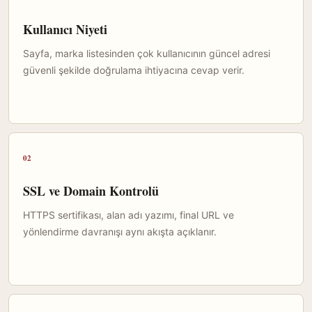
Kullanıcı Niyeti
Sayfa, marka listesinden çok kullanıcının güncel adresi
güvenli şekilde doğrulama ihtiyacına cevap verir.
02
SSL ve Domain Kontrolü
HTTPS sertifikası, alan adı yazımı, final URL ve
yönlendirme davranışı aynı akışta açıklanır.