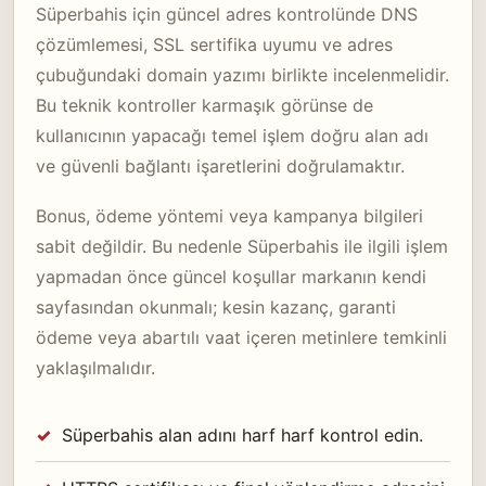
Süperbahis için güncel adres kontrolünde DNS
çözümlemesi, SSL sertifika uyumu ve adres
çubuğundaki domain yazımı birlikte incelenmelidir.
Bu teknik kontroller karmaşık görünse de
kullanıcının yapacağı temel işlem doğru alan adı
ve güvenli bağlantı işaretlerini doğrulamaktır.
Bonus, ödeme yöntemi veya kampanya bilgileri
sabit değildir. Bu nedenle Süperbahis ile ilgili işlem
yapmadan önce güncel koşullar markanın kendi
sayfasından okunmalı; kesin kazanç, garanti
ödeme veya abartılı vaat içeren metinlere temkinli
yaklaşılmalıdır.
Süperbahis alan adını harf harf kontrol edin.