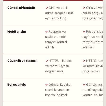
Güncel giriş odağı
✓
Giriş ve yeni
✓
Giriş ve yeni
adres sorguları için
adres sorguları 
ayrı içerik bloğu
ayrı içerik bloğu
Mobil erişim
✓
Responsive
✓
Responsive
sayfa ve mobil
sayfa ve mobil
tarayıcı kontrol
tarayıcı kontrol
adımları
adımları
Güvenlik yaklaşımı
✓
HTTPS, alan adı
✓
HTTPS, alan a
ve resmî kaynak
ve resmî kayna
doğrulaması
doğrulaması
Bonus bilgisi
✓
Güncel koşullar
✓
Güncel koşull
resmî kaynaktan
resmî kaynakta
kontrol edilmeli
kontrol edilmeli