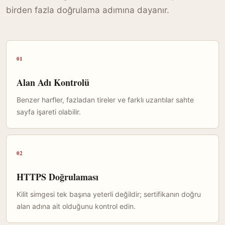
birden fazla doğrulama adımına dayanır.
01
Alan Adı Kontrolü
Benzer harfler, fazladan tireler ve farklı uzantılar sahte
sayfa işareti olabilir.
02
HTTPS Doğrulaması
Kilit simgesi tek başına yeterli değildir; sertifikanın doğru
alan adına ait olduğunu kontrol edin.