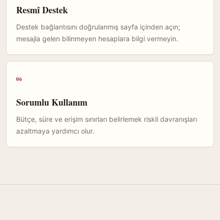
Resmî Destek
Destek bağlantısını doğrulanmış sayfa içinden açın;
mesajla gelen bilinmeyen hesaplara bilgi vermeyin.
06
Sorumlu Kullanım
Bütçe, süre ve erişim sınırları belirlemek riskli davranışları
azaltmaya yardımcı olur.