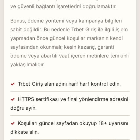
ve güvenli bağlantı işaretlerini doğrulamaktır.
Bonus, ödeme yöntemi veya kampanya bilgileri
sabit değildir. Bu nedenle Trbet Giriş ile ilgili işlem
yapmadan önce güncel koşullar markanın kendi
sayfasından okunmalı; kesin kazanç, garanti
ödeme veya abartılı vaat içeren metinlere temkinli
yaklaşılmalıdır.
Trbet Giriş alan adını harf harf kontrol edin.
HTTPS sertifikası ve final yönlendirme adresini
doğrulayın.
Koşulları güncel sayfadan okuyup 18+ uyarısını
dikkate alın.