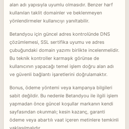
alan adı yapısıyla uyumlu olmasıdır. Benzer harf
kullanılan taklit domainler ve beklenmeyen
yönlendirmeler kullanıcıyı yanıltabilir.
Betandyou için güncel adres kontrolünde DNS
çözümlemesi, SSL sertifika uyumu ve adres
çubuğundaki domain yazımı birlikte incelenmelidir.
Bu teknik kontroller karmaşık görünse de
kullanıcının yapacağı temel işlem doğru alan adı
ve güvenli bağlantı işaretlerini doğrulamaktır.
Bonus, ödeme yöntemi veya kampanya bilgileri
sabit değildir. Bu nedenle Betandyou ile ilgili işlem
yapmadan önce güncel koşullar markanın kendi
sayfasından okunmalı; kesin kazanç, garanti
ödeme veya abartılı vaat içeren metinlere temkinli
yaklaşılmalıdır.