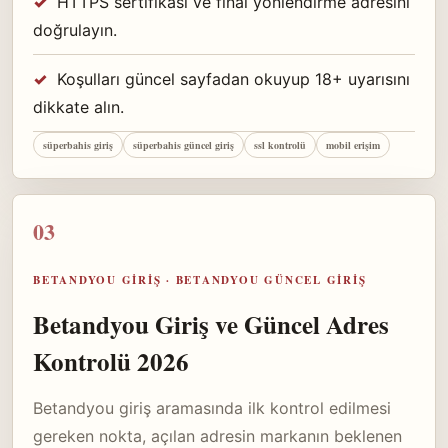
HTTPS sertifikası ve final yönlendirme adresini
doğrulayın.
Koşulları güncel sayfadan okuyup 18+ uyarısını
dikkate alın.
süperbahis giriş
süperbahis güncel giriş
ssl kontrolü
mobil erişim
03
BETANDYOU GIRIŞ · BETANDYOU GÜNCEL GIRIŞ
Betandyou Giriş ve Güncel Adres
Kontrolü 2026
Betandyou giriş aramasında ilk kontrol edilmesi
gereken nokta, açılan adresin markanın beklenen