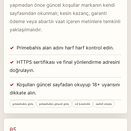
yapmadan önce güncel koşullar markanın kendi
sayfasından okunmalı; kesin kazanç, garanti
ödeme veya abartılı vaat içeren metinlere temkinli
yaklaşılmalıdır.
Primebahis alan adını harf harf kontrol edin.
HTTPS sertifikası ve final yönlendirme adresini
doğrulayın.
Koşulları güncel sayfadan okuyup 18+ uyarısını
dikkate alın.
primebahis giriş
primebahis güncel giriş
ssl kontrolü
mobil erişim
05