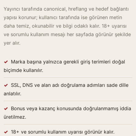
Yayıncı tarafında canonical, hreflang ve hedef bağlantı
yapısı korunur; kullanıcı tarafında ise görünen metin
daha temiz, okunabilir ve bilgi odaklı kalır. 18+ uyarısı
ve sorumlu kullanım mesajı her sayfada görünür şekilde
yer alır.
Marka başına yalnızca gerekli giriş terimleri doğal
biçimde kullanılır.
SSL, DNS ve alan adı doğrulama adımları sade dille
anlatılır.
Bonus veya kazanç konusunda doğrulanmamış iddia
üretilmez.
18+ ve sorumlu kullanım uyarısı görünür kalır.