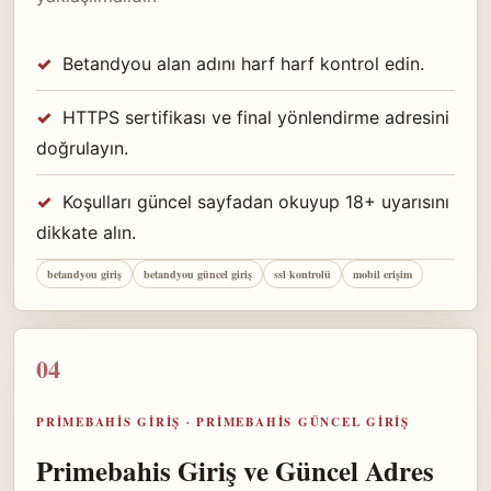
Betandyou alan adını harf harf kontrol edin.
HTTPS sertifikası ve final yönlendirme adresini
doğrulayın.
Koşulları güncel sayfadan okuyup 18+ uyarısını
dikkate alın.
betandyou giriş
betandyou güncel giriş
ssl kontrolü
mobil erişim
04
PRIMEBAHIS GIRIŞ · PRIMEBAHIS GÜNCEL GIRIŞ
Primebahis Giriş ve Güncel Adres