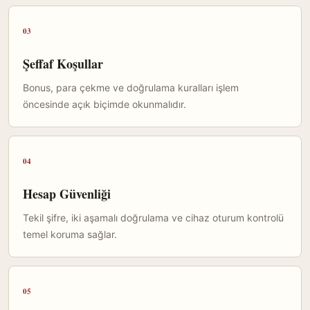
03
Şeffaf Koşullar
Bonus, para çekme ve doğrulama kuralları işlem
öncesinde açık biçimde okunmalıdır.
04
Hesap Güvenliği
Tekil şifre, iki aşamalı doğrulama ve cihaz oturum kontrolü
temel koruma sağlar.
05