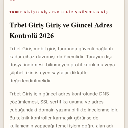
TRBET GIRIŞ GIRIŞ · TRBET GIRIŞ GÜNCEL GIRIŞ
Trbet Giriş Giriş ve Güncel Adres
Kontrolü 2026
Trbet Giriş mobil giriş tarafında güvenli bağlantı
kadar cihaz davranışı da önemlidir. Tarayıcı dışı
dosya indirmesi, bilinmeyen profil kurulumu veya
şüpheli izin isteyen sayfalar dikkatle
değerlendirilmelidir.
Trbet Giriş için güncel adres kontrolünde DNS
çözümlemesi, SSL sertifika uyumu ve adres
çubuğundaki domain yazımı birlikte incelenmelidir.
Bu teknik kontroller karmaşık görünse de
kullanıcının yapacağı temel işlem doğru alan adı