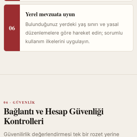
Yerel mevzuata uyun
Bulunduğunuz yerdeki yaş sınırı ve yasal
06
düzenlemelere göre hareket edin; sorumlu
kullanım ilkelerini uygulayın.
06 · GÜVENLİK
Bağlantı ve Hesap Güvenliği
Kontrolleri
Güvenilirlik değerlendirmesi tek bir rozet yerine