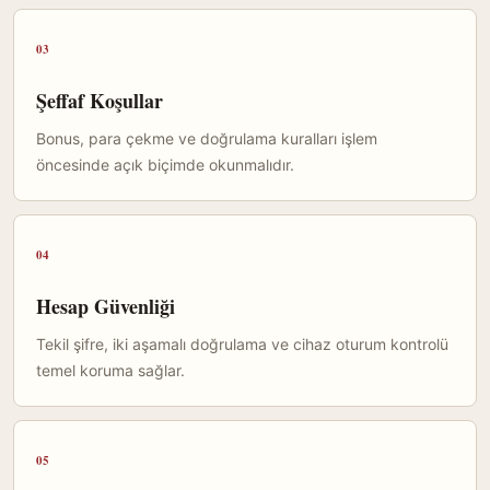
03
Şeffaf Koşullar
Bonus, para çekme ve doğrulama kuralları işlem
öncesinde açık biçimde okunmalıdır.
04
Hesap Güvenliği
Tekil şifre, iki aşamalı doğrulama ve cihaz oturum kontrolü
temel koruma sağlar.
05