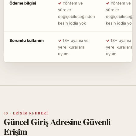
Ödeme bilgisi
✓
Yöntem ve
✓
Yöntem ve
süreler
süreler
değişebileceğinden
değişebileceği
kesin iddia yok
kesin iddia yok
Sorumlu kullanım
✓
18+ uyarısı ve
✓
18+ uyarısı v
yerel kurallara
yerel kurallara
uyum
uyum
05 · ERİŞİM REHBERİ
Güncel Giriş Adresine Güvenli
Erişim