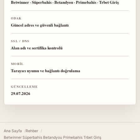
Betwinner · Süperbahis · Betandyou · Primebahis · Trbet Giriş
ODAK
Güncel adres ve güvenli bağlantı
SSL / DNS
Alan adı ve sertifika kontrolü
MOBİL
Tarayıcı uyumu ve bağlantı doğrulama
GÜNCELLEME
29.07.2026
Ana Sayfa
Rehber
Betwinner Süperbahis Betandyou Primebahis Trbet Giriş