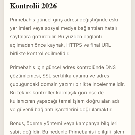
Kontrolü 2026
Primebahis güncel giriş adresi değiştiğinde eski
yer imleri veya sosyal medya bağlantıları hatalı
sayfalara götürebilir. Bu yüzden bağlantı
açılmadan önce kaynak, HTTPS ve final URL
birlikte kontrol edilmelidir.
Primebahis için güncel adres kontrolünde DNS
çözümlemesi, SSL sertifika uyumu ve adres
çubuğundaki domain yazımı birlikte incelenmelidir.
Bu teknik kontroller karmaşık görünse de
kullanıcının yapacağı temel işlem doğru alan adı
ve güvenli bağlantı işaretlerini doğrulamaktır.
Bonus, ödeme yöntemi veya kampanya bilgileri
sabit değildir. Bu nedenle Primebahis ile ilgili işlem