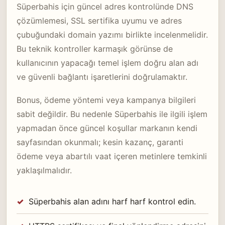
Süperbahis için güncel adres kontrolünde DNS
çözümlemesi, SSL sertifika uyumu ve adres
çubuğundaki domain yazımı birlikte incelenmelidir.
Bu teknik kontroller karmaşık görünse de
kullanıcının yapacağı temel işlem doğru alan adı
ve güvenli bağlantı işaretlerini doğrulamaktır.
Bonus, ödeme yöntemi veya kampanya bilgileri
sabit değildir. Bu nedenle Süperbahis ile ilgili işlem
yapmadan önce güncel koşullar markanın kendi
sayfasından okunmalı; kesin kazanç, garanti
ödeme veya abartılı vaat içeren metinlere temkinli
yaklaşılmalıdır.
Süperbahis alan adını harf harf kontrol edin.