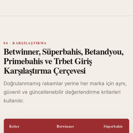
04 · KARŞILAŞTIRMA
Betwinner, Süperbahis, Betandyou,
Primebahis ve Trbet Giriş
Karşılaştırma Çerçevesi
Doğrulanmamış rakamlar yerine her marka için aynı,
güvenli ve güncellenebilir değerlendirme kriterleri
kullanılır.
Kriter
Betwinner
Süperbahis