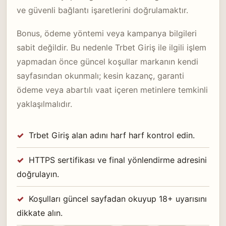
ve güvenli bağlantı işaretlerini doğrulamaktır.
Bonus, ödeme yöntemi veya kampanya bilgileri
sabit değildir. Bu nedenle Trbet Giriş ile ilgili işlem
yapmadan önce güncel koşullar markanın kendi
sayfasından okunmalı; kesin kazanç, garanti
ödeme veya abartılı vaat içeren metinlere temkinli
yaklaşılmalıdır.
Trbet Giriş alan adını harf harf kontrol edin.
HTTPS sertifikası ve final yönlendirme adresini
doğrulayın.
Koşulları güncel sayfadan okuyup 18+ uyarısını
dikkate alın.