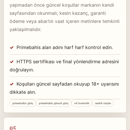
yapmadan önce güncel koşullar markanın kendi
sayfasından okunmalı; kesin kazanç, garanti
ödeme veya abartılı vaat içeren metinlere temkinli
yaklaşılmalıdır.
Primebahis alan adını harf harf kontrol edin.
HTTPS sertifikası ve final yönlendirme adresini
doğrulayın.
Koşulları güncel sayfadan okuyup 18+ uyarısını
dikkate alın.
primebahis giriş
primebahis güncel giriş
ssl kontrolü
mobil erişim
05