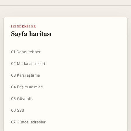
İÇİNDEKİLER
Sayfa haritası
01 Genel rehber
02 Marka analizleri
03 Karşılaştırma
04 Erişim adımları
05 Güvenlik
06 SSS
07 Güncel adresler