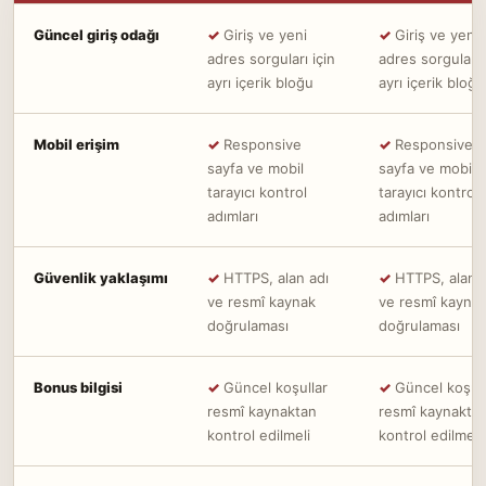
Güncel giriş odağı
✓
Giriş ve yeni
✓
Giriş ve yeni
adres sorguları için
adres sorguları 
ayrı içerik bloğu
ayrı içerik bloğu
Mobil erişim
✓
Responsive
✓
Responsive
sayfa ve mobil
sayfa ve mobil
tarayıcı kontrol
tarayıcı kontrol
adımları
adımları
Güvenlik yaklaşımı
✓
HTTPS, alan adı
✓
HTTPS, alan a
ve resmî kaynak
ve resmî kayna
doğrulaması
doğrulaması
Bonus bilgisi
✓
Güncel koşullar
✓
Güncel koşull
resmî kaynaktan
resmî kaynakta
kontrol edilmeli
kontrol edilmeli