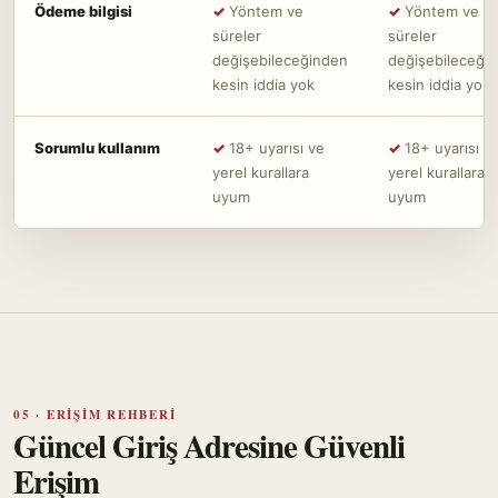
Ödeme bilgisi
✓
Yöntem ve
✓
Yöntem ve
süreler
süreler
değişebileceğinden
değişebileceği
kesin iddia yok
kesin iddia yok
Sorumlu kullanım
✓
18+ uyarısı ve
✓
18+ uyarısı v
yerel kurallara
yerel kurallara
uyum
uyum
05 · ERİŞİM REHBERİ
Güncel Giriş Adresine Güvenli
Erişim