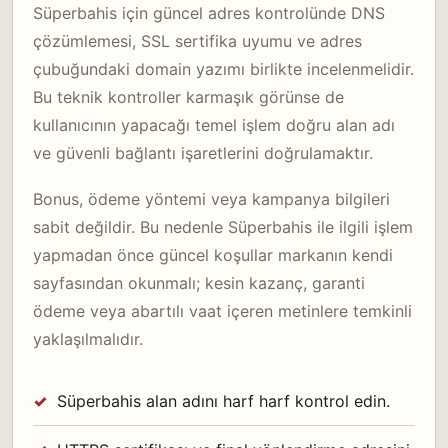
Süperbahis için güncel adres kontrolünde DNS
çözümlemesi, SSL sertifika uyumu ve adres
çubuğundaki domain yazımı birlikte incelenmelidir.
Bu teknik kontroller karmaşık görünse de
kullanıcının yapacağı temel işlem doğru alan adı
ve güvenli bağlantı işaretlerini doğrulamaktır.
Bonus, ödeme yöntemi veya kampanya bilgileri
sabit değildir. Bu nedenle Süperbahis ile ilgili işlem
yapmadan önce güncel koşullar markanın kendi
sayfasından okunmalı; kesin kazanç, garanti
ödeme veya abartılı vaat içeren metinlere temkinli
yaklaşılmalıdır.
Süperbahis alan adını harf harf kontrol edin.