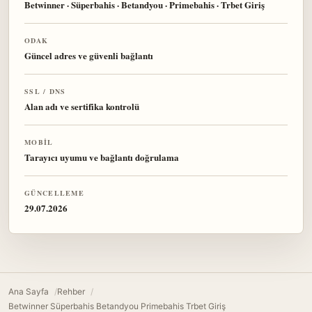
Betwinner · Süperbahis · Betandyou · Primebahis · Trbet Giriş
ODAK
Güncel adres ve güvenli bağlantı
SSL / DNS
Alan adı ve sertifika kontrolü
MOBİL
Tarayıcı uyumu ve bağlantı doğrulama
GÜNCELLEME
29.07.2026
Ana Sayfa
Rehber
Betwinner Süperbahis Betandyou Primebahis Trbet Giriş