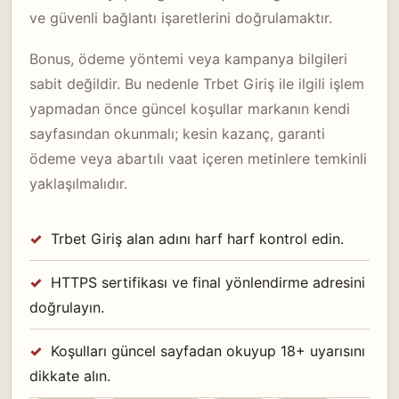
ve güvenli bağlantı işaretlerini doğrulamaktır.
Bonus, ödeme yöntemi veya kampanya bilgileri
sabit değildir. Bu nedenle Trbet Giriş ile ilgili işlem
yapmadan önce güncel koşullar markanın kendi
sayfasından okunmalı; kesin kazanç, garanti
ödeme veya abartılı vaat içeren metinlere temkinli
yaklaşılmalıdır.
Trbet Giriş alan adını harf harf kontrol edin.
HTTPS sertifikası ve final yönlendirme adresini
doğrulayın.
Koşulları güncel sayfadan okuyup 18+ uyarısını
dikkate alın.