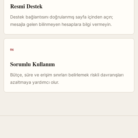
Resmî Destek
Destek bağlantısını doğrulanmış sayfa içinden açın;
mesajla gelen bilinmeyen hesaplara bilgi vermeyin.
06
Sorumlu Kullanım
Bütçe, süre ve erişim sınırları belirlemek riskli davranışları
azaltmaya yardımcı olur.