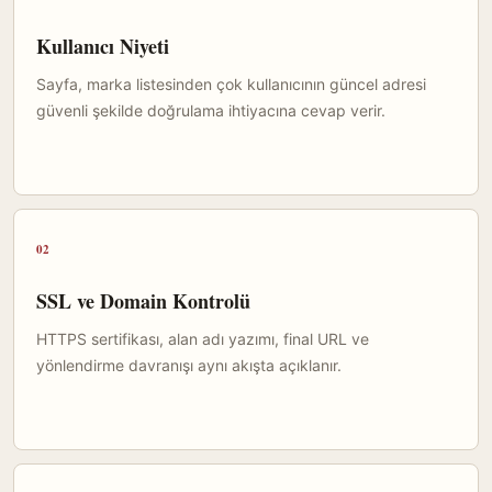
Kullanıcı Niyeti
Sayfa, marka listesinden çok kullanıcının güncel adresi
güvenli şekilde doğrulama ihtiyacına cevap verir.
02
SSL ve Domain Kontrolü
HTTPS sertifikası, alan adı yazımı, final URL ve
yönlendirme davranışı aynı akışta açıklanır.