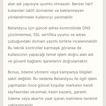
alan adı yapısıyla uyumlu olmasıdır. Benzer harf
kullanılan taklit domainler ve beklenmeyen
yönlendirmeler kullanıcıyı yanıltabilir.
Betandyou için güncel adres kontrolünde DNS
çözümlemesi, SSL sertifika uyumu ve adres
çubuğundaki domain yazımı birlikte incelenmelidir.
Bu teknik kontroller karmaşık görünse de
kullanıcının yapacağı temel işlem doğru alan adı
ve güvenli bağlantı işaretlerini doğrulamaktır.
Bonus, ödeme yöntemi veya kampanya bilgileri
sabit değildir. Bu nedenle Betandyou ile ilgili işlem
yapmadan önce güncel koşullar markanın kendi
sayfasından okunmalı; kesin kazanç, garanti
ödeme veya abartılı vaat içeren metinlere temkinli
yaklaşılmalıdır.