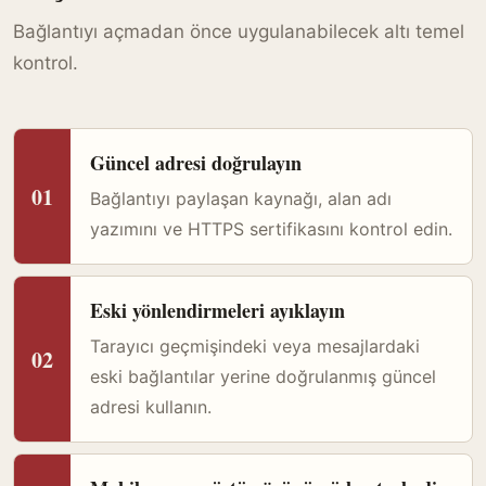
Bağlantıyı açmadan önce uygulanabilecek altı temel
kontrol.
Güncel adresi doğrulayın
01
Bağlantıyı paylaşan kaynağı, alan adı
yazımını ve HTTPS sertifikasını kontrol edin.
Eski yönlendirmeleri ayıklayın
Tarayıcı geçmişindeki veya mesajlardaki
02
eski bağlantılar yerine doğrulanmış güncel
adresi kullanın.