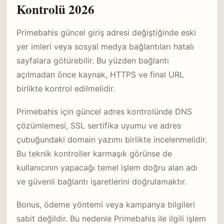
Kontrolü 2026
Primebahis güncel giriş adresi değiştiğinde eski
yer imleri veya sosyal medya bağlantıları hatalı
sayfalara götürebilir. Bu yüzden bağlantı
açılmadan önce kaynak, HTTPS ve final URL
birlikte kontrol edilmelidir.
Primebahis için güncel adres kontrolünde DNS
çözümlemesi, SSL sertifika uyumu ve adres
çubuğundaki domain yazımı birlikte incelenmelidir.
Bu teknik kontroller karmaşık görünse de
kullanıcının yapacağı temel işlem doğru alan adı
ve güvenli bağlantı işaretlerini doğrulamaktır.
Bonus, ödeme yöntemi veya kampanya bilgileri
sabit değildir. Bu nedenle Primebahis ile ilgili işlem