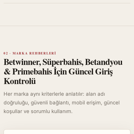
02 · MARKA REHBERLERİ
Betwinner, Süperbahis, Betandyou
& Primebahis İçin Güncel Giriş
Kontrolü
Her marka aynı kriterlerle anlatılır: alan adı
doğruluğu, güvenli bağlantı, mobil erişim, güncel
koşullar ve sorumlu kullanım.