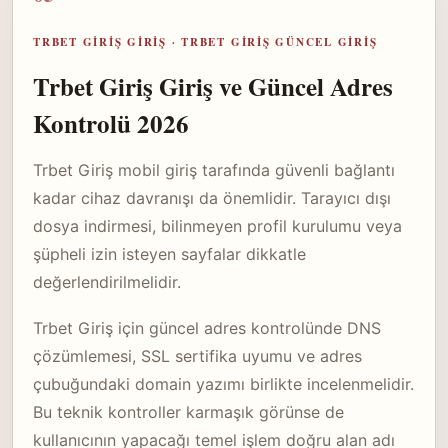
TRBET GIRIŞ GIRIŞ · TRBET GIRIŞ GÜNCEL GIRIŞ
Trbet Giriş Giriş ve Güncel Adres
Kontrolü 2026
Trbet Giriş mobil giriş tarafında güvenli bağlantı
kadar cihaz davranışı da önemlidir. Tarayıcı dışı
dosya indirmesi, bilinmeyen profil kurulumu veya
şüpheli izin isteyen sayfalar dikkatle
değerlendirilmelidir.
Trbet Giriş için güncel adres kontrolünde DNS
çözümlemesi, SSL sertifika uyumu ve adres
çubuğundaki domain yazımı birlikte incelenmelidir.
Bu teknik kontroller karmaşık görünse de
kullanıcının yapacağı temel işlem doğru alan adı