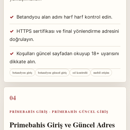
Betandyou alan adını harf harf kontrol edin.
HTTPS sertifikası ve final yönlendirme adresini
doğrulayın.
Koşulları güncel sayfadan okuyup 18+ uyarısını
dikkate alın.
betandyou giriş
betandyou güncel giriş
ssl kontrolü
mobil erişim
04
PRIMEBAHIS GIRIŞ · PRIMEBAHIS GÜNCEL GIRIŞ
Primebahis Giriş ve Güncel Adres