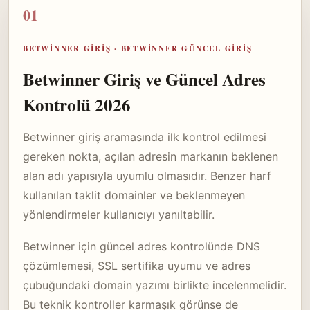
01
BETWINNER GIRIŞ · BETWINNER GÜNCEL GIRIŞ
Betwinner Giriş ve Güncel Adres
Kontrolü 2026
Betwinner giriş aramasında ilk kontrol edilmesi
gereken nokta, açılan adresin markanın beklenen
alan adı yapısıyla uyumlu olmasıdır. Benzer harf
kullanılan taklit domainler ve beklenmeyen
yönlendirmeler kullanıcıyı yanıltabilir.
Betwinner için güncel adres kontrolünde DNS
çözümlemesi, SSL sertifika uyumu ve adres
çubuğundaki domain yazımı birlikte incelenmelidir.
Bu teknik kontroller karmaşık görünse de