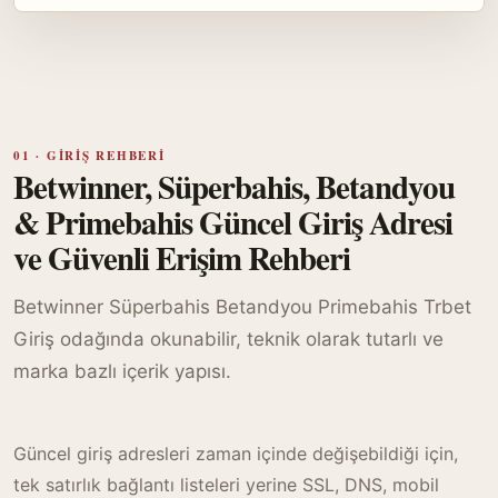
01 · GİRİŞ REHBERİ
Betwinner, Süperbahis, Betandyou
& Primebahis Güncel Giriş Adresi
ve Güvenli Erişim Rehberi
Betwinner Süperbahis Betandyou Primebahis Trbet
Giriş odağında okunabilir, teknik olarak tutarlı ve
marka bazlı içerik yapısı.
Güncel giriş adresleri zaman içinde değişebildiği için,
tek satırlık bağlantı listeleri yerine SSL, DNS, mobil