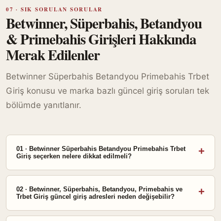
07 · SIK SORULAN SORULAR
Betwinner, Süperbahis, Betandyou
& Primebahis Girişleri Hakkında
Merak Edilenler
Betwinner Süperbahis Betandyou Primebahis Trbet
Giriş konusu ve marka bazlı güncel giriş soruları tek
bölümde yanıtlanır.
01 · Betwinner Süperbahis Betandyou Primebahis Trbet
+
Giriş seçerken nelere dikkat edilmeli?
Güncel alan adı, bağlantı güvenliği, açık kullanım
02 · Betwinner, Süperbahis, Betandyou, Primebahis ve
+
Trbet Giriş güncel giriş adresleri neden değişebilir?
koşulları, destek kanalları ve ödeme kuralları
birlikte değerlendirilmelidir. Tek bir işarete