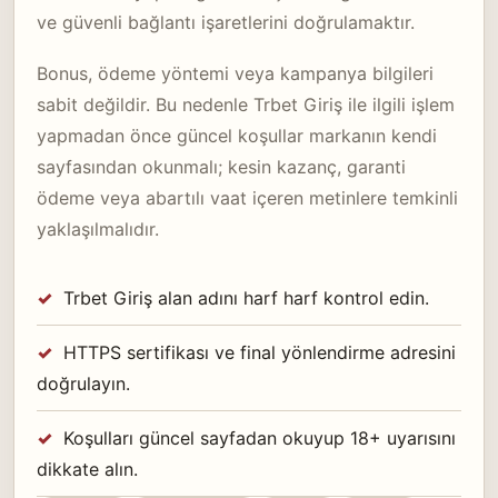
ve güvenli bağlantı işaretlerini doğrulamaktır.
Bonus, ödeme yöntemi veya kampanya bilgileri
sabit değildir. Bu nedenle Trbet Giriş ile ilgili işlem
yapmadan önce güncel koşullar markanın kendi
sayfasından okunmalı; kesin kazanç, garanti
ödeme veya abartılı vaat içeren metinlere temkinli
yaklaşılmalıdır.
Trbet Giriş alan adını harf harf kontrol edin.
HTTPS sertifikası ve final yönlendirme adresini
doğrulayın.
Koşulları güncel sayfadan okuyup 18+ uyarısını
dikkate alın.