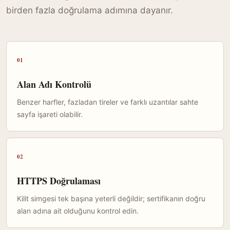
birden fazla doğrulama adımına dayanır.
01
Alan Adı Kontrolü
Benzer harfler, fazladan tireler ve farklı uzantılar sahte
sayfa işareti olabilir.
02
HTTPS Doğrulaması
Kilit simgesi tek başına yeterli değildir; sertifikanın doğru
alan adına ait olduğunu kontrol edin.