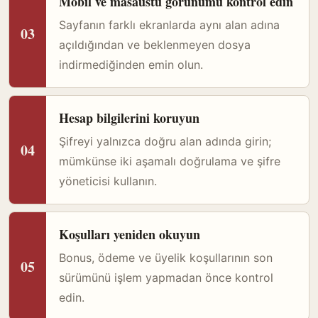
Mobil ve masaüstü görünümü kontrol edin
Sayfanın farklı ekranlarda aynı alan adına
03
açıldığından ve beklenmeyen dosya
indirmediğinden emin olun.
Hesap bilgilerini koruyun
Şifreyi yalnızca doğru alan adında girin;
04
mümkünse iki aşamalı doğrulama ve şifre
yöneticisi kullanın.
Koşulları yeniden okuyun
Bonus, ödeme ve üyelik koşullarının son
05
sürümünü işlem yapmadan önce kontrol
edin.