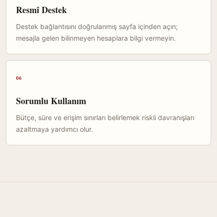
Resmî Destek
Destek bağlantısını doğrulanmış sayfa içinden açın;
mesajla gelen bilinmeyen hesaplara bilgi vermeyin.
06
Sorumlu Kullanım
Bütçe, süre ve erişim sınırları belirlemek riskli davranışları
azaltmaya yardımcı olur.