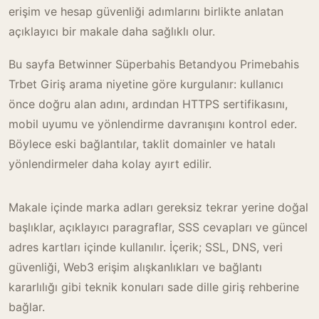
erişim ve hesap güvenliği adımlarını birlikte anlatan
açıklayıcı bir makale daha sağlıklı olur.
Bu sayfa Betwinner Süperbahis Betandyou Primebahis
Trbet Giriş arama niyetine göre kurgulanır: kullanıcı
önce doğru alan adını, ardından HTTPS sertifikasını,
mobil uyumu ve yönlendirme davranışını kontrol eder.
Böylece eski bağlantılar, taklit domainler ve hatalı
yönlendirmeler daha kolay ayırt edilir.
Makale içinde marka adları gereksiz tekrar yerine doğal
başlıklar, açıklayıcı paragraflar, SSS cevapları ve güncel
adres kartları içinde kullanılır. İçerik; SSL, DNS, veri
güvenliği, Web3 erişim alışkanlıkları ve bağlantı
kararlılığı gibi teknik konuları sade dille giriş rehberine
bağlar.