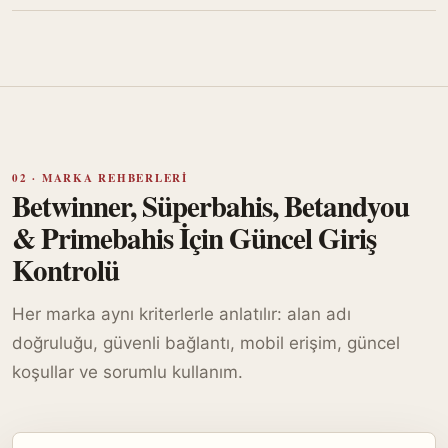
02 · MARKA REHBERLERİ
Betwinner, Süperbahis, Betandyou
& Primebahis İçin Güncel Giriş
Kontrolü
Her marka aynı kriterlerle anlatılır: alan adı
doğruluğu, güvenli bağlantı, mobil erişim, güncel
koşullar ve sorumlu kullanım.