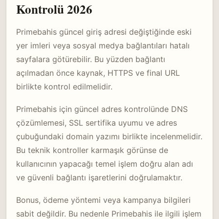
Kontrolü 2026
Primebahis güncel giriş adresi değiştiğinde eski
yer imleri veya sosyal medya bağlantıları hatalı
sayfalara götürebilir. Bu yüzden bağlantı
açılmadan önce kaynak, HTTPS ve final URL
birlikte kontrol edilmelidir.
Primebahis için güncel adres kontrolünde DNS
çözümlemesi, SSL sertifika uyumu ve adres
çubuğundaki domain yazımı birlikte incelenmelidir.
Bu teknik kontroller karmaşık görünse de
kullanıcının yapacağı temel işlem doğru alan adı
ve güvenli bağlantı işaretlerini doğrulamaktır.
Bonus, ödeme yöntemi veya kampanya bilgileri
sabit değildir. Bu nedenle Primebahis ile ilgili işlem