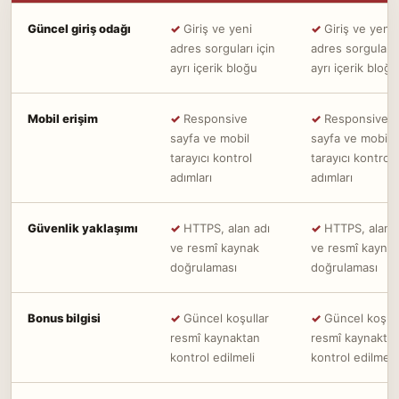
Güncel giriş odağı
✓
Giriş ve yeni
✓
Giriş ve yeni
adres sorguları için
adres sorguları 
ayrı içerik bloğu
ayrı içerik bloğu
Mobil erişim
✓
Responsive
✓
Responsive
sayfa ve mobil
sayfa ve mobil
tarayıcı kontrol
tarayıcı kontrol
adımları
adımları
Güvenlik yaklaşımı
✓
HTTPS, alan adı
✓
HTTPS, alan a
ve resmî kaynak
ve resmî kayna
doğrulaması
doğrulaması
Bonus bilgisi
✓
Güncel koşullar
✓
Güncel koşull
resmî kaynaktan
resmî kaynakta
kontrol edilmeli
kontrol edilmeli