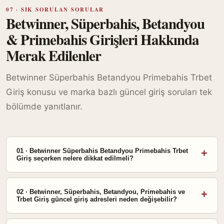
07 · SIK SORULAN SORULAR
Betwinner, Süperbahis, Betandyou
& Primebahis Girişleri Hakkında
Merak Edilenler
Betwinner Süperbahis Betandyou Primebahis Trbet
Giriş konusu ve marka bazlı güncel giriş soruları tek
bölümde yanıtlanır.
01 · Betwinner Süperbahis Betandyou Primebahis Trbet
+
Giriş seçerken nelere dikkat edilmeli?
Güncel alan adı, bağlantı güvenliği, açık kullanım
02 · Betwinner, Süperbahis, Betandyou, Primebahis ve
+
Trbet Giriş güncel giriş adresleri neden değişebilir?
koşulları, destek kanalları ve ödeme kuralları
birlikte değerlendirilmelidir. Tek bir işarete