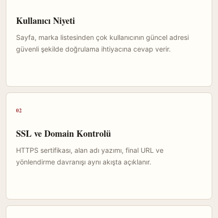
Kullanıcı Niyeti
Sayfa, marka listesinden çok kullanıcının güncel adresi
güvenli şekilde doğrulama ihtiyacına cevap verir.
02
SSL ve Domain Kontrolü
HTTPS sertifikası, alan adı yazımı, final URL ve
yönlendirme davranışı aynı akışta açıklanır.