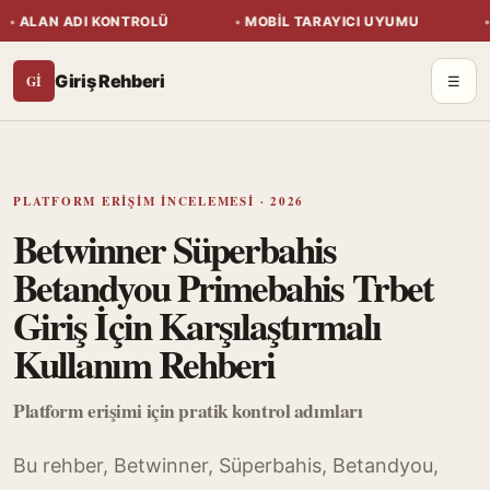
DI KONTROLÜ
MOBIL TARAYICI UYUMU
GÜVENLI
Giriş Rehberi
GI
☰
PLATFORM ERIŞIM INCELEMESI · 2026
Betwinner Süperbahis
Betandyou Primebahis Trbet
Giriş İçin Karşılaştırmalı
Kullanım Rehberi
Platform erişimi için pratik kontrol adımları
Bu rehber, Betwinner, Süperbahis, Betandyou,