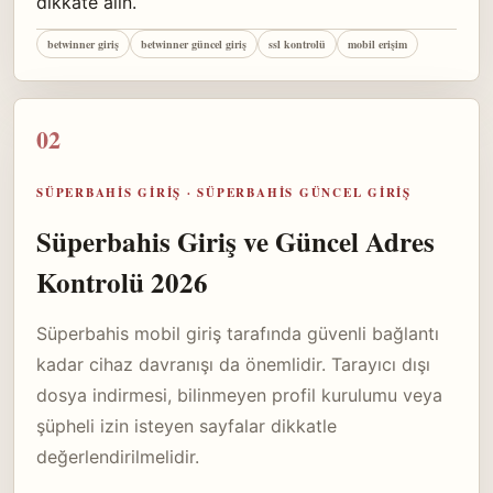
dikkate alın.
betwinner giriş
betwinner güncel giriş
ssl kontrolü
mobil erişim
02
SÜPERBAHIS GIRIŞ · SÜPERBAHIS GÜNCEL GIRIŞ
Süperbahis Giriş ve Güncel Adres
Kontrolü 2026
Süperbahis mobil giriş tarafında güvenli bağlantı
kadar cihaz davranışı da önemlidir. Tarayıcı dışı
dosya indirmesi, bilinmeyen profil kurulumu veya
şüpheli izin isteyen sayfalar dikkatle
değerlendirilmelidir.