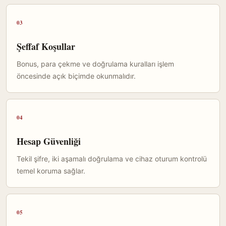
03
Şeffaf Koşullar
Bonus, para çekme ve doğrulama kuralları işlem
öncesinde açık biçimde okunmalıdır.
04
Hesap Güvenliği
Tekil şifre, iki aşamalı doğrulama ve cihaz oturum kontrolü
temel koruma sağlar.
05