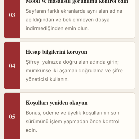
Mobil ve masaüstü görünümü kontrol edin
Sayfanın farklı ekranlarda aynı alan adına
03
açıldığından ve beklenmeyen dosya
indirmediğinden emin olun.
Hesap bilgilerini koruyun
Şifreyi yalnızca doğru alan adında girin;
04
mümkünse iki aşamalı doğrulama ve şifre
yöneticisi kullanın.
Koşulları yeniden okuyun
Bonus, ödeme ve üyelik koşullarının son
05
sürümünü işlem yapmadan önce kontrol
edin.