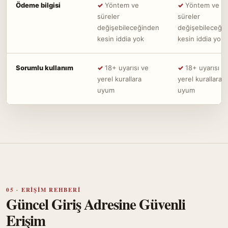
Ödeme bilgisi
✓
Yöntem ve
✓
Yöntem ve
süreler
süreler
değişebileceğinden
değişebileceği
kesin iddia yok
kesin iddia yok
Sorumlu kullanım
✓
18+ uyarısı ve
✓
18+ uyarısı v
yerel kurallara
yerel kurallara
uyum
uyum
05 · ERİŞİM REHBERİ
Güncel Giriş Adresine Güvenli
Erişim