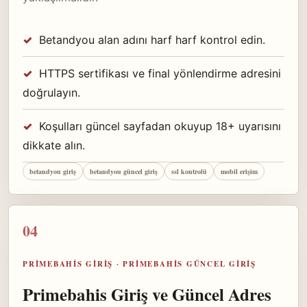
Betandyou alan adını harf harf kontrol edin.
HTTPS sertifikası ve final yönlendirme adresini
doğrulayın.
Koşulları güncel sayfadan okuyup 18+ uyarısını
dikkate alın.
betandyou giriş
betandyou güncel giriş
ssl kontrolü
mobil erişim
04
PRIMEBAHIS GIRIŞ · PRIMEBAHIS GÜNCEL GIRIŞ
Primebahis Giriş ve Güncel Adres