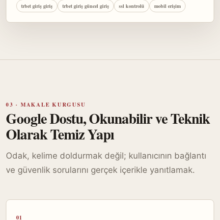
trbet giriş giriş
trbet giriş güncel giriş
ssl kontrolü
mobil erişim
03 · MAKALE KURGUSU
Google Dostu, Okunabilir ve Teknik
Olarak Temiz Yapı
Odak, kelime doldurmak değil; kullanıcının bağlantı
ve güvenlik sorularını gerçek içerikle yanıtlamak.
01