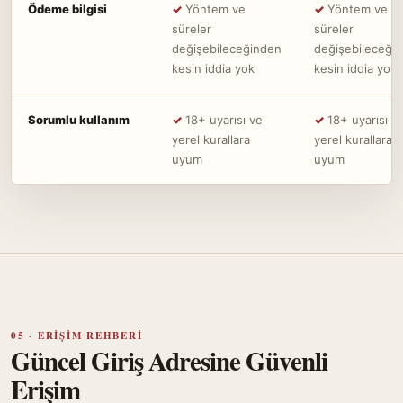
Ödeme bilgisi
✓
Yöntem ve
✓
Yöntem ve
süreler
süreler
değişebileceğinden
değişebileceği
kesin iddia yok
kesin iddia yok
Sorumlu kullanım
✓
18+ uyarısı ve
✓
18+ uyarısı v
yerel kurallara
yerel kurallara
uyum
uyum
05 · ERİŞİM REHBERİ
Güncel Giriş Adresine Güvenli
Erişim