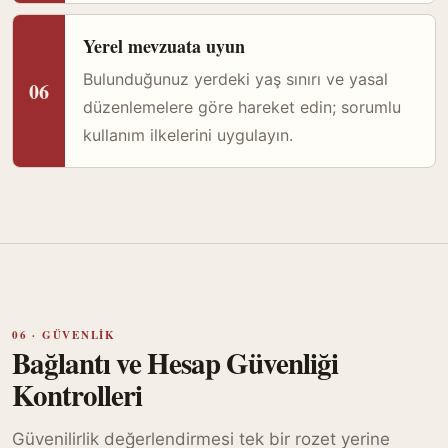
Yerel mevzuata uyun
Bulunduğunuz yerdeki yaş sınırı ve yasal
06
düzenlemelere göre hareket edin; sorumlu
kullanım ilkelerini uygulayın.
06 · GÜVENLİK
Bağlantı ve Hesap Güvenliği
Kontrolleri
Güvenilirlik değerlendirmesi tek bir rozet yerine