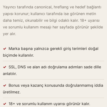
Yayıncı tarafında canonical, hreflang ve hedef bağlantı
yapısı korunur; kullanıcı tarafında ise görünen metin
daha temiz, okunabilir ve bilgi odaklı kalır. 18+ uyarısı
ve sorumlu kullanım mesajı her sayfada görünür şekilde
yer alır.
Marka başına yalnızca gerekli giriş terimleri doğal
biçimde kullanılır.
SSL, DNS ve alan adı doğrulama adımları sade dille
anlatılır.
Bonus veya kazanç konusunda doğrulanmamış iddia
üretilmez.
18+ ve sorumlu kullanım uyarısı görünür kalır.