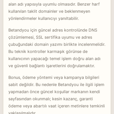
alan adı yapısıyla uyumlu olmasıdır. Benzer harf
kullanılan taklit domainler ve beklenmeyen
yönlendirmeler kullanıcıyı yanıltabilir.
Betandyou için güncel adres kontrolünde DNS
çözümlemesi, SSL sertifika uyumu ve adres
çubuğundaki domain yazımı birlikte incelenmelidir.
Bu teknik kontroller karmaşık görünse de
kullanıcının yapacağı temel işlem doğru alan adı
ve güvenli bağlantı işaretlerini doğrulamaktır.
Bonus, ödeme yöntemi veya kampanya bilgileri
sabit değildir. Bu nedenle Betandyou ile ilgili işlem
yapmadan önce güncel koşullar markanın kendi
sayfasından okunmalı; kesin kazanç, garanti
ödeme veya abartılı vaat içeren metinlere temkinli
yaklaşılmalıdır.