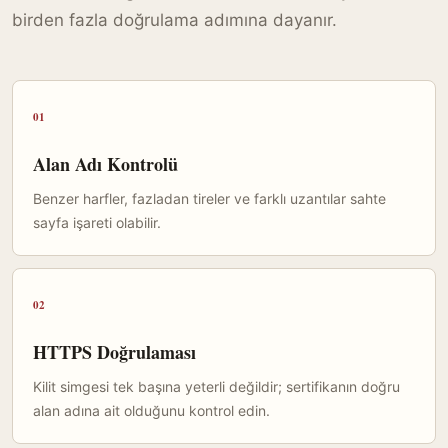
birden fazla doğrulama adımına dayanır.
01
Alan Adı Kontrolü
Benzer harfler, fazladan tireler ve farklı uzantılar sahte
sayfa işareti olabilir.
02
HTTPS Doğrulaması
Kilit simgesi tek başına yeterli değildir; sertifikanın doğru
alan adına ait olduğunu kontrol edin.