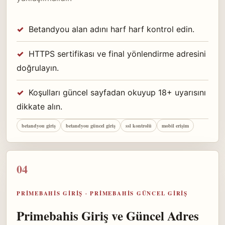
Betandyou alan adını harf harf kontrol edin.
HTTPS sertifikası ve final yönlendirme adresini
doğrulayın.
Koşulları güncel sayfadan okuyup 18+ uyarısını
dikkate alın.
betandyou giriş
betandyou güncel giriş
ssl kontrolü
mobil erişim
04
PRIMEBAHIS GIRIŞ · PRIMEBAHIS GÜNCEL GIRIŞ
Primebahis Giriş ve Güncel Adres