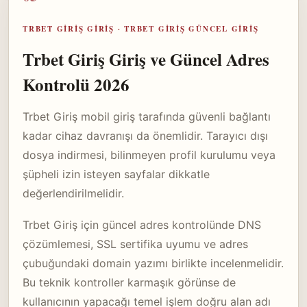
TRBET GIRIŞ GIRIŞ · TRBET GIRIŞ GÜNCEL GIRIŞ
Trbet Giriş Giriş ve Güncel Adres
Kontrolü 2026
Trbet Giriş mobil giriş tarafında güvenli bağlantı
kadar cihaz davranışı da önemlidir. Tarayıcı dışı
dosya indirmesi, bilinmeyen profil kurulumu veya
şüpheli izin isteyen sayfalar dikkatle
değerlendirilmelidir.
Trbet Giriş için güncel adres kontrolünde DNS
çözümlemesi, SSL sertifika uyumu ve adres
çubuğundaki domain yazımı birlikte incelenmelidir.
Bu teknik kontroller karmaşık görünse de
kullanıcının yapacağı temel işlem doğru alan adı