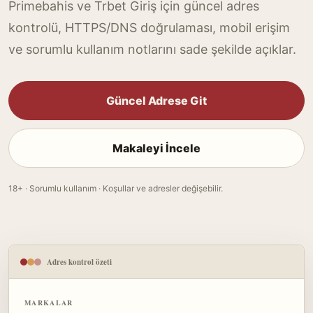
Primebahis ve Trbet Giriş için güncel adres
kontrolü, HTTPS/DNS doğrulaması, mobil erişim
ve sorumlu kullanım notlarını sade şekilde açıklar.
Güncel Adrese Git
Makaleyi İncele
18+ · Sorumlu kullanım · Koşullar ve adresler değişebilir.
Adres kontrol özeti
MARKALAR