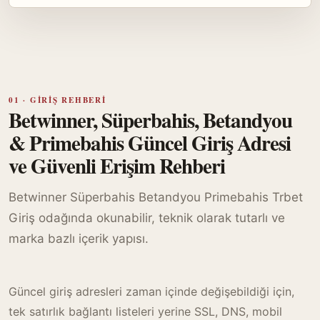
01 · GİRİŞ REHBERİ
Betwinner, Süperbahis, Betandyou
& Primebahis Güncel Giriş Adresi
ve Güvenli Erişim Rehberi
Betwinner Süperbahis Betandyou Primebahis Trbet
Giriş odağında okunabilir, teknik olarak tutarlı ve
marka bazlı içerik yapısı.
Güncel giriş adresleri zaman içinde değişebildiği için,
tek satırlık bağlantı listeleri yerine SSL, DNS, mobil