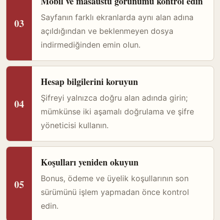
Mobil ve masaüstü görünümü kontrol edin
Sayfanın farklı ekranlarda aynı alan adına
03
açıldığından ve beklenmeyen dosya
indirmediğinden emin olun.
Hesap bilgilerini koruyun
Şifreyi yalnızca doğru alan adında girin;
04
mümkünse iki aşamalı doğrulama ve şifre
yöneticisi kullanın.
Koşulları yeniden okuyun
Bonus, ödeme ve üyelik koşullarının son
05
sürümünü işlem yapmadan önce kontrol
edin.