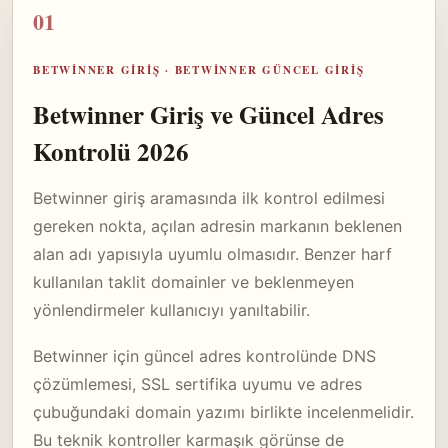
01
BETWINNER GIRIŞ · BETWINNER GÜNCEL GIRIŞ
Betwinner Giriş ve Güncel Adres
Kontrolü 2026
Betwinner giriş aramasında ilk kontrol edilmesi
gereken nokta, açılan adresin markanın beklenen
alan adı yapısıyla uyumlu olmasıdır. Benzer harf
kullanılan taklit domainler ve beklenmeyen
yönlendirmeler kullanıcıyı yanıltabilir.
Betwinner için güncel adres kontrolünde DNS
çözümlemesi, SSL sertifika uyumu ve adres
çubuğundaki domain yazımı birlikte incelenmelidir.
Bu teknik kontroller karmaşık görünse de