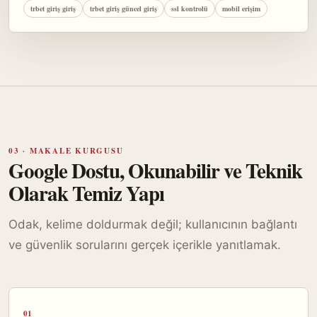
trbet giriş giriş
trbet giriş güncel giriş
ssl kontrolü
mobil erişim
03 · MAKALE KURGUSU
Google Dostu, Okunabilir ve Teknik
Olarak Temiz Yapı
Odak, kelime doldurmak değil; kullanıcının bağlantı
ve güvenlik sorularını gerçek içerikle yanıtlamak.
01