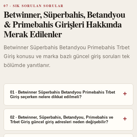
07 · SIK SORULAN SORULAR
Betwinner, Süperbahis, Betandyou
& Primebahis Girişleri Hakkında
Merak Edilenler
Betwinner Süperbahis Betandyou Primebahis Trbet
Giriş konusu ve marka bazlı güncel giriş soruları tek
bölümde yanıtlanır.
01 · Betwinner Süperbahis Betandyou Primebahis Trbet
+
Giriş seçerken nelere dikkat edilmeli?
Güncel alan adı, bağlantı güvenliği, açık kullanım
02 · Betwinner, Süperbahis, Betandyou, Primebahis ve
+
Trbet Giriş güncel giriş adresleri neden değişebilir?
koşulları, destek kanalları ve ödeme kuralları
birlikte değerlendirilmelidir. Tek bir işarete