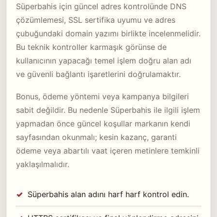
Süperbahis için güncel adres kontrolünde DNS
çözümlemesi, SSL sertifika uyumu ve adres
çubuğundaki domain yazımı birlikte incelenmelidir.
Bu teknik kontroller karmaşık görünse de
kullanıcının yapacağı temel işlem doğru alan adı
ve güvenli bağlantı işaretlerini doğrulamaktır.
Bonus, ödeme yöntemi veya kampanya bilgileri
sabit değildir. Bu nedenle Süperbahis ile ilgili işlem
yapmadan önce güncel koşullar markanın kendi
sayfasından okunmalı; kesin kazanç, garanti
ödeme veya abartılı vaat içeren metinlere temkinli
yaklaşılmalıdır.
Süperbahis alan adını harf harf kontrol edin.