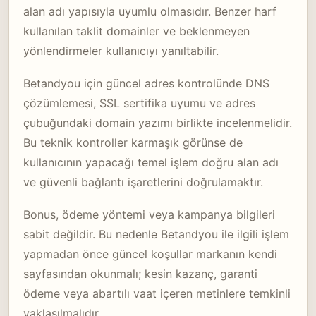
alan adı yapısıyla uyumlu olmasıdır. Benzer harf
kullanılan taklit domainler ve beklenmeyen
yönlendirmeler kullanıcıyı yanıltabilir.
Betandyou için güncel adres kontrolünde DNS
çözümlemesi, SSL sertifika uyumu ve adres
çubuğundaki domain yazımı birlikte incelenmelidir.
Bu teknik kontroller karmaşık görünse de
kullanıcının yapacağı temel işlem doğru alan adı
ve güvenli bağlantı işaretlerini doğrulamaktır.
Bonus, ödeme yöntemi veya kampanya bilgileri
sabit değildir. Bu nedenle Betandyou ile ilgili işlem
yapmadan önce güncel koşullar markanın kendi
sayfasından okunmalı; kesin kazanç, garanti
ödeme veya abartılı vaat içeren metinlere temkinli
yaklaşılmalıdır.