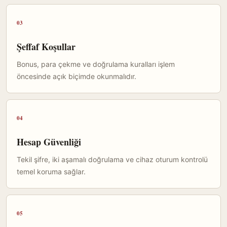
03
Şeffaf Koşullar
Bonus, para çekme ve doğrulama kuralları işlem
öncesinde açık biçimde okunmalıdır.
04
Hesap Güvenliği
Tekil şifre, iki aşamalı doğrulama ve cihaz oturum kontrolü
temel koruma sağlar.
05