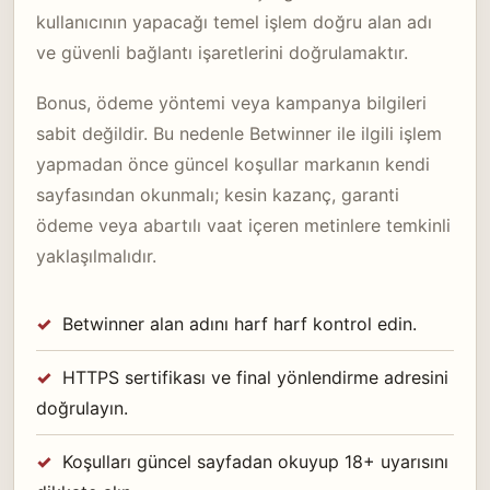
kullanıcının yapacağı temel işlem doğru alan adı
ve güvenli bağlantı işaretlerini doğrulamaktır.
Bonus, ödeme yöntemi veya kampanya bilgileri
sabit değildir. Bu nedenle Betwinner ile ilgili işlem
yapmadan önce güncel koşullar markanın kendi
sayfasından okunmalı; kesin kazanç, garanti
ödeme veya abartılı vaat içeren metinlere temkinli
yaklaşılmalıdır.
Betwinner alan adını harf harf kontrol edin.
HTTPS sertifikası ve final yönlendirme adresini
doğrulayın.
Koşulları güncel sayfadan okuyup 18+ uyarısını