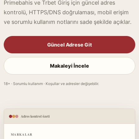
Primebahis ve Trbet Giriş için güncel adres
kontrolü, HTTPS/DNS doğrulaması, mobil erişim
ve sorumlu kullanım notlarını sade şekilde açıklar.
Güncel Adrese Git
Makaleyi İncele
18+ · Sorumlu kullanım · Koşullar ve adresler değişebilir.
Adres kontrol özeti
MARKALAR