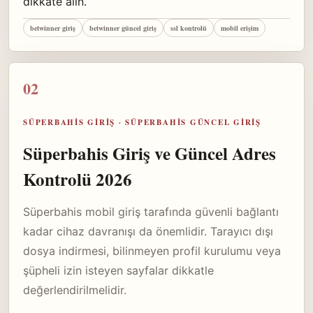
dikkate alın.
betwinner giriş
betwinner güncel giriş
ssl kontrolü
mobil erişim
02
SÜPERBAHIS GIRIŞ · SÜPERBAHIS GÜNCEL GIRIŞ
Süperbahis Giriş ve Güncel Adres
Kontrolü 2026
Süperbahis mobil giriş tarafında güvenli bağlantı
kadar cihaz davranışı da önemlidir. Tarayıcı dışı
dosya indirmesi, bilinmeyen profil kurulumu veya
şüpheli izin isteyen sayfalar dikkatle
değerlendirilmelidir.