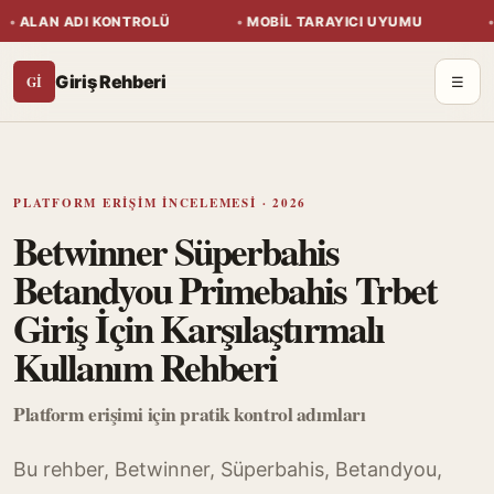
ADI KONTROLÜ
MOBIL TARAYICI UYUMU
GÜVENLI
Giriş Rehberi
GI
☰
PLATFORM ERIŞIM INCELEMESI · 2026
Betwinner Süperbahis
Betandyou Primebahis Trbet
Giriş İçin Karşılaştırmalı
Kullanım Rehberi
Platform erişimi için pratik kontrol adımları
Bu rehber, Betwinner, Süperbahis, Betandyou,