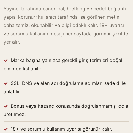
Yayıncı tarafında canonical, hreflang ve hedef bağlantı
yapısı korunur; kullanıcı tarafında ise görünen metin
daha temiz, okunabilir ve bilgi odaklı kalır. 18+ uyarısı
ve sorumlu kullanım mesajı her sayfada görünür şekilde
yer alır.
Marka başına yalnızca gerekli giriş terimleri doğal
biçimde kullanılır.
SSL, DNS ve alan adı doğrulama adımları sade dille
anlatılır.
Bonus veya kazanç konusunda doğrulanmamış iddia
üretilmez.
18+ ve sorumlu kullanım uyarısı görünür kalır.