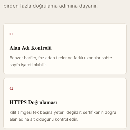
birden fazla doğrulama adımına dayanır.
01
Alan Adı Kontrolü
Benzer harfler, fazladan tireler ve farklı uzantılar sahte
sayfa işareti olabilir.
02
HTTPS Doğrulaması
Kilit simgesi tek başına yeterli değildir; sertifikanın doğru
alan adına ait olduğunu kontrol edin.