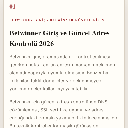
01
BETWINNER GIRIŞ · BETWINNER GÜNCEL GIRIŞ
Betwinner Giriş ve Güncel Adres
Kontrolü 2026
Betwinner giriş aramasında ilk kontrol edilmesi
gereken nokta, açılan adresin markanın beklenen
alan adı yapısıyla uyumlu olmasıdır. Benzer harf
kullanılan taklit domainler ve beklenmeyen
yönlendirmeler kullanıcıyı yanıltabilir.
Betwinner için güncel adres kontrolünde DNS
çözümlemesi, SSL sertifika uyumu ve adres
çubuğundaki domain yazımı birlikte incelenmelidir.
Bu teknik kontroller karmaşık görünse de