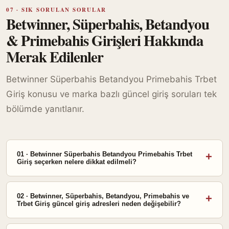
07 · SIK SORULAN SORULAR
Betwinner, Süperbahis, Betandyou
& Primebahis Girişleri Hakkında
Merak Edilenler
Betwinner Süperbahis Betandyou Primebahis Trbet
Giriş konusu ve marka bazlı güncel giriş soruları tek
bölümde yanıtlanır.
01 · Betwinner Süperbahis Betandyou Primebahis Trbet
+
Giriş seçerken nelere dikkat edilmeli?
Güncel alan adı, bağlantı güvenliği, açık kullanım
02 · Betwinner, Süperbahis, Betandyou, Primebahis ve
+
Trbet Giriş güncel giriş adresleri neden değişebilir?
koşulları, destek kanalları ve ödeme kuralları
birlikte değerlendirilmelidir. Tek bir işarete