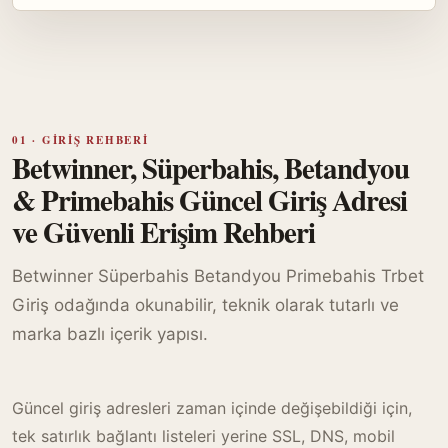
01 · GİRİŞ REHBERİ
Betwinner, Süperbahis, Betandyou
& Primebahis Güncel Giriş Adresi
ve Güvenli Erişim Rehberi
Betwinner Süperbahis Betandyou Primebahis Trbet
Giriş odağında okunabilir, teknik olarak tutarlı ve
marka bazlı içerik yapısı.
Güncel giriş adresleri zaman içinde değişebildiği için,
tek satırlık bağlantı listeleri yerine SSL, DNS, mobil