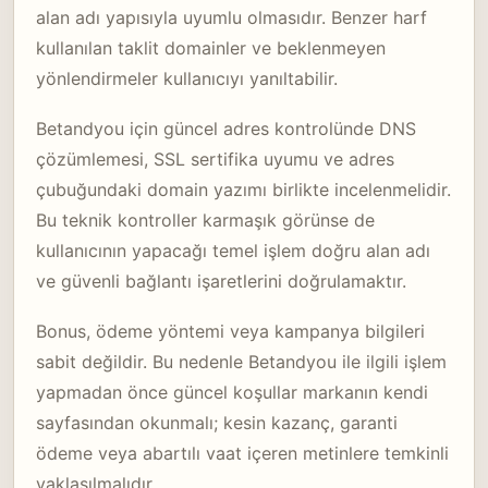
alan adı yapısıyla uyumlu olmasıdır. Benzer harf
kullanılan taklit domainler ve beklenmeyen
yönlendirmeler kullanıcıyı yanıltabilir.
Betandyou için güncel adres kontrolünde DNS
çözümlemesi, SSL sertifika uyumu ve adres
çubuğundaki domain yazımı birlikte incelenmelidir.
Bu teknik kontroller karmaşık görünse de
kullanıcının yapacağı temel işlem doğru alan adı
ve güvenli bağlantı işaretlerini doğrulamaktır.
Bonus, ödeme yöntemi veya kampanya bilgileri
sabit değildir. Bu nedenle Betandyou ile ilgili işlem
yapmadan önce güncel koşullar markanın kendi
sayfasından okunmalı; kesin kazanç, garanti
ödeme veya abartılı vaat içeren metinlere temkinli
yaklaşılmalıdır.