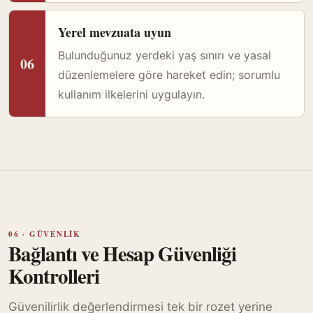
Yerel mevzuata uyun
Bulunduğunuz yerdeki yaş sınırı ve yasal
06
düzenlemelere göre hareket edin; sorumlu
kullanım ilkelerini uygulayın.
06 · GÜVENLİK
Bağlantı ve Hesap Güvenliği
Kontrolleri
Güvenilirlik değerlendirmesi tek bir rozet yerine