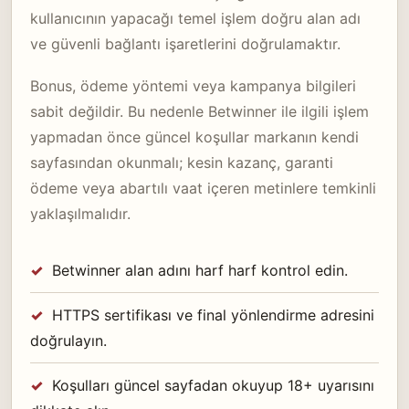
kullanıcının yapacağı temel işlem doğru alan adı
ve güvenli bağlantı işaretlerini doğrulamaktır.
Bonus, ödeme yöntemi veya kampanya bilgileri
sabit değildir. Bu nedenle Betwinner ile ilgili işlem
yapmadan önce güncel koşullar markanın kendi
sayfasından okunmalı; kesin kazanç, garanti
ödeme veya abartılı vaat içeren metinlere temkinli
yaklaşılmalıdır.
Betwinner alan adını harf harf kontrol edin.
HTTPS sertifikası ve final yönlendirme adresini
doğrulayın.
Koşulları güncel sayfadan okuyup 18+ uyarısını