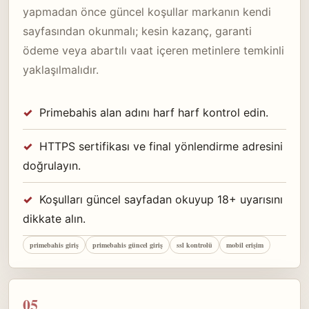
yapmadan önce güncel koşullar markanın kendi
sayfasından okunmalı; kesin kazanç, garanti
ödeme veya abartılı vaat içeren metinlere temkinli
yaklaşılmalıdır.
Primebahis alan adını harf harf kontrol edin.
HTTPS sertifikası ve final yönlendirme adresini
doğrulayın.
Koşulları güncel sayfadan okuyup 18+ uyarısını
dikkate alın.
primebahis giriş
primebahis güncel giriş
ssl kontrolü
mobil erişim
05