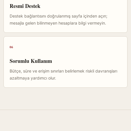
Resmî Destek
Destek bağlantısını doğrulanmış sayfa içinden açın;
mesajla gelen bilinmeyen hesaplara bilgi vermeyin.
06
Sorumlu Kullanım
Bütçe, süre ve erişim sınırları belirlemek riskli davranışları
azaltmaya yardımcı olur.