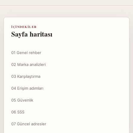
İÇİNDEKİLER
Sayfa haritası
01 Genel rehber
02 Marka analizleri
03 Karşılaştırma
04 Erişim adımları
05 Güvenlik
06 SSS
07 Güncel adresler