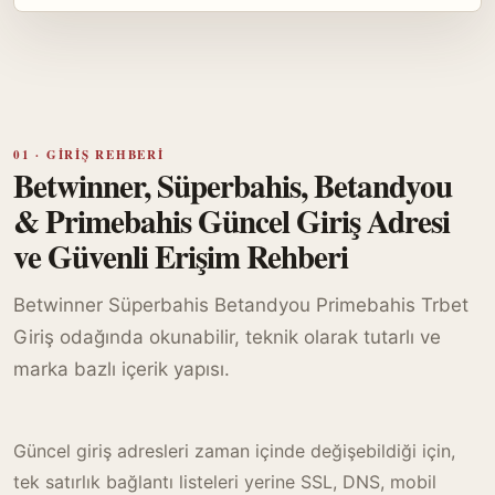
01 · GİRİŞ REHBERİ
Betwinner, Süperbahis, Betandyou
& Primebahis Güncel Giriş Adresi
ve Güvenli Erişim Rehberi
Betwinner Süperbahis Betandyou Primebahis Trbet
Giriş odağında okunabilir, teknik olarak tutarlı ve
marka bazlı içerik yapısı.
Güncel giriş adresleri zaman içinde değişebildiği için,
tek satırlık bağlantı listeleri yerine SSL, DNS, mobil