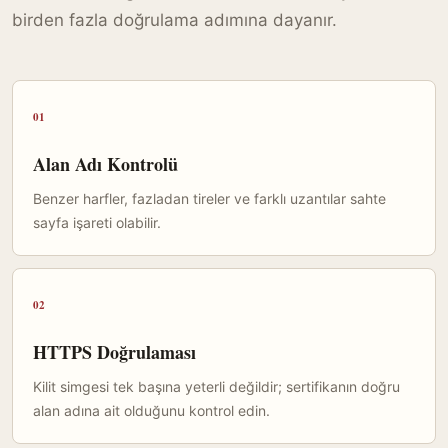
birden fazla doğrulama adımına dayanır.
01
Alan Adı Kontrolü
Benzer harfler, fazladan tireler ve farklı uzantılar sahte
sayfa işareti olabilir.
02
HTTPS Doğrulaması
Kilit simgesi tek başına yeterli değildir; sertifikanın doğru
alan adına ait olduğunu kontrol edin.