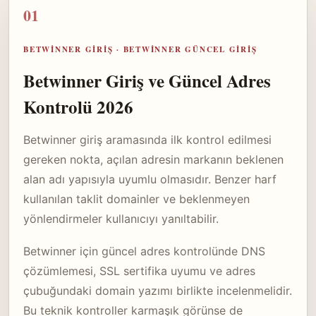
01
BETWINNER GIRIŞ · BETWINNER GÜNCEL GIRIŞ
Betwinner Giriş ve Güncel Adres
Kontrolü 2026
Betwinner giriş aramasında ilk kontrol edilmesi
gereken nokta, açılan adresin markanın beklenen
alan adı yapısıyla uyumlu olmasıdır. Benzer harf
kullanılan taklit domainler ve beklenmeyen
yönlendirmeler kullanıcıyı yanıltabilir.
Betwinner için güncel adres kontrolünde DNS
çözümlemesi, SSL sertifika uyumu ve adres
çubuğundaki domain yazımı birlikte incelenmelidir.
Bu teknik kontroller karmaşık görünse de