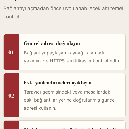
Bağlantıyı açmadan önce uygulanabilecek altı temel
kontrol.
Güncel adresi doğrulayın
01
Bağlantıyı paylaşan kaynağı, alan adı
yazımını ve HTTPS sertifikasını kontrol edin.
Eski yönlendirmeleri ayıklayın
Tarayıcı geçmişindeki veya mesajlardaki
02
eski bağlantılar yerine doğrulanmış güncel
adresi kullanın.