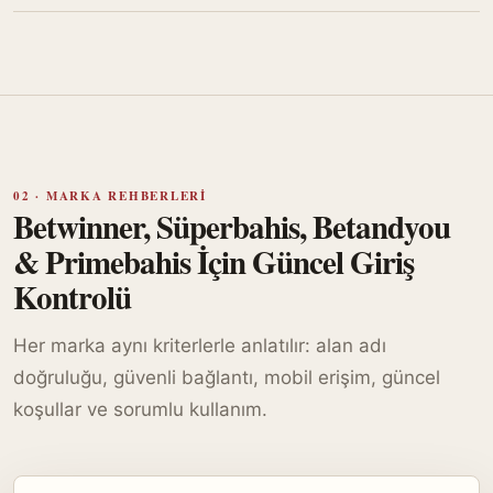
02 · MARKA REHBERLERİ
Betwinner, Süperbahis, Betandyou
& Primebahis İçin Güncel Giriş
Kontrolü
Her marka aynı kriterlerle anlatılır: alan adı
doğruluğu, güvenli bağlantı, mobil erişim, güncel
koşullar ve sorumlu kullanım.