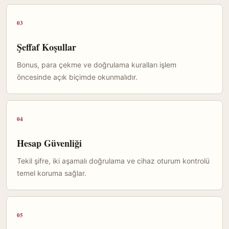
03
Şeffaf Koşullar
Bonus, para çekme ve doğrulama kuralları işlem
öncesinde açık biçimde okunmalıdır.
04
Hesap Güvenliği
Tekil şifre, iki aşamalı doğrulama ve cihaz oturum kontrolü
temel koruma sağlar.
05