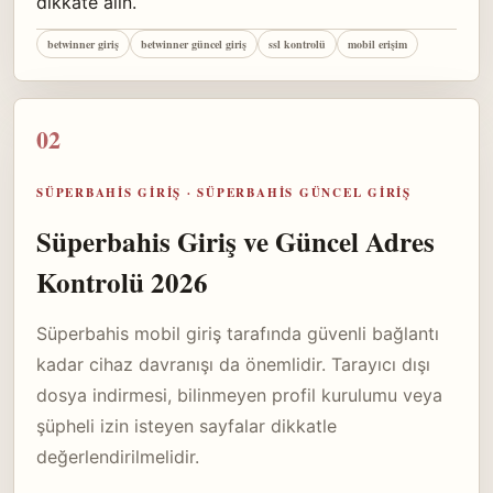
dikkate alın.
betwinner giriş
betwinner güncel giriş
ssl kontrolü
mobil erişim
02
SÜPERBAHIS GIRIŞ · SÜPERBAHIS GÜNCEL GIRIŞ
Süperbahis Giriş ve Güncel Adres
Kontrolü 2026
Süperbahis mobil giriş tarafında güvenli bağlantı
kadar cihaz davranışı da önemlidir. Tarayıcı dışı
dosya indirmesi, bilinmeyen profil kurulumu veya
şüpheli izin isteyen sayfalar dikkatle
değerlendirilmelidir.