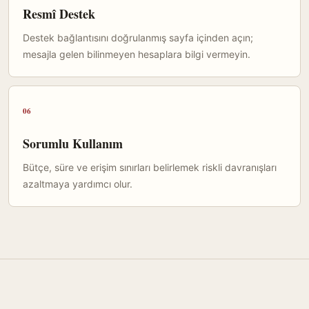
Resmî Destek
Destek bağlantısını doğrulanmış sayfa içinden açın;
mesajla gelen bilinmeyen hesaplara bilgi vermeyin.
06
Sorumlu Kullanım
Bütçe, süre ve erişim sınırları belirlemek riskli davranışları
azaltmaya yardımcı olur.