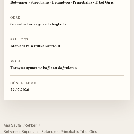
Betwinner · Süperbahis · Betandyou · Primebahis · Trbet Giriş
ODAK
Güncel adres ve güvenli bağlantı
SSL / DNS
Alan adı ve sertifika kontrolü
MOBİL
Tarayıcı uyumu ve bağlantı doğrulama
GÜNCELLEME
29.07.2026
Ana Sayfa
Rehber
Betwinner Süperbahis Betandyou Primebahis Trbet Giriş