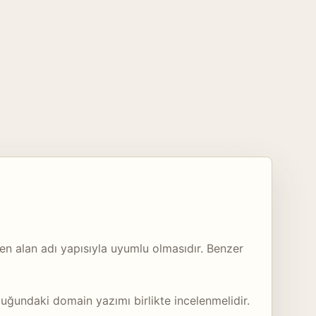
en alan adı yapısıyla uyumlu olmasıdır. Benzer
ğundaki domain yazımı birlikte incelenmelidir.