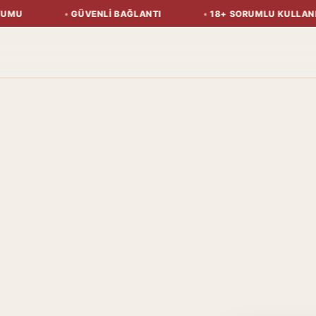
GÜVENLI BAĞLANTI
18+ SORUMLU KULLANIM