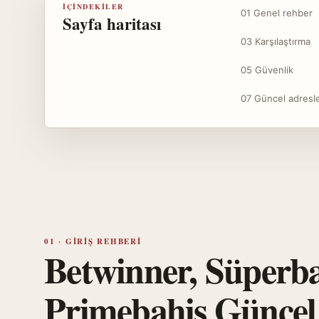
İÇİNDEKİLER
01 Genel rehber
Sayfa haritası
03 Karşılaştırma
05 Güvenlik
07 Güncel adresl
01 · GİRİŞ REHBERİ
Betwinner, Süperb
Primebahis Güncel 