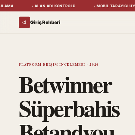
ALAN ADI KONTROLÜ
MOBIL TARAYICI UYUMU
Giriş Rehberi
GI
PLATFORM ERIŞIM INCELEMESI · 2026
Betwinner
Süperbahis
Betandyou