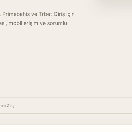
Primebahis ve Trbet Giriş için
ı, mobil erişim ve sorumlu
bet Giriş