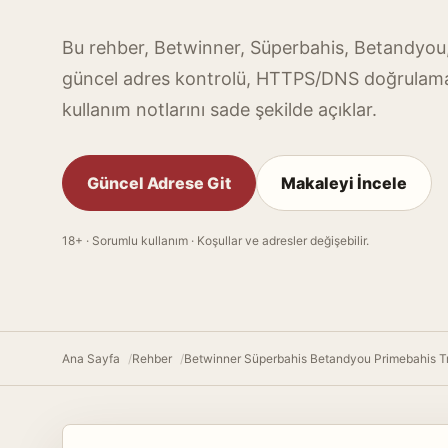
Bu rehber, Betwinner, Süperbahis, Betandyou, 
güncel adres kontrolü, HTTPS/DNS doğrulamas
kullanım notlarını sade şekilde açıklar.
Güncel Adrese Git
Makaleyi İncele
18+ · Sorumlu kullanım · Koşullar ve adresler değişebilir.
Ana Sayfa
Rehber
Betwinner Süperbahis Betandyou Primebahis Tr