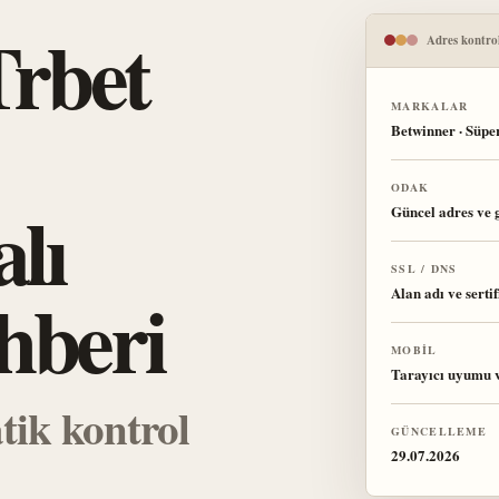
Trbet
Adres kontrol
MARKALAR
Betwinner · Süper
ODAK
lı
Güncel adres ve 
SSL / DNS
hberi
Alan adı ve serti
MOBİL
Tarayıcı uyumu 
atik kontrol
GÜNCELLEME
29.07.2026