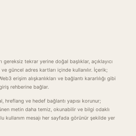
 gereksiz tekrar yerine doğal başlıklar, açıklayıcı
ve güncel adres kartları içinde kullanılır. İçerik;
eb3 erişim alışkanlıkları ve bağlantı kararlılığı gibi
giriş rehberine bağlar.
l, hreflang ve hedef bağlantı yapısı korunur;
rünen metin daha temiz, okunabilir ve bilgi odaklı
mlu kullanım mesajı her sayfada görünür şekilde yer