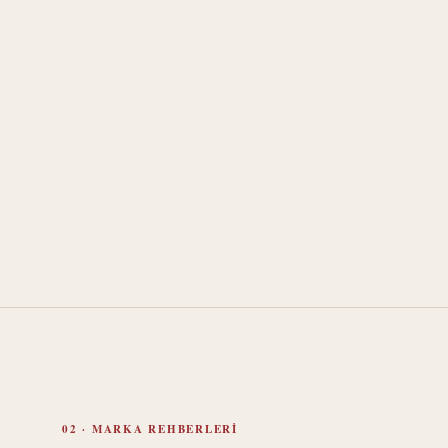
02 · MARKA REHBERLERİ