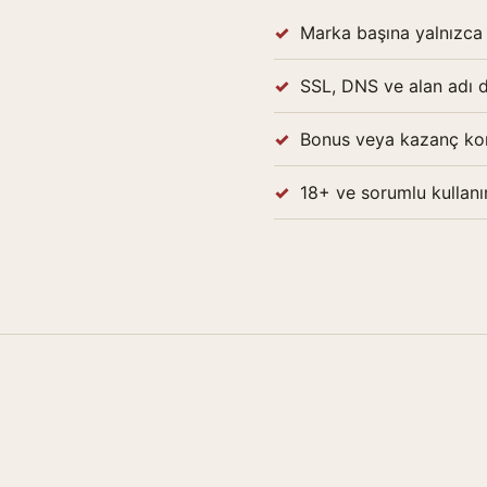
Marka başına yalnızca g
SSL, DNS ve alan adı do
Bonus veya kazanç kon
18+ ve sorumlu kullanım