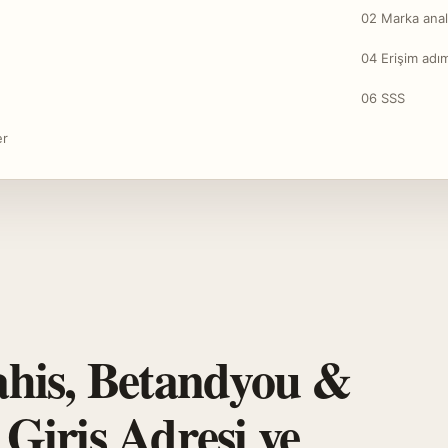
02 Marka anali
04 Erişim adım
06 SSS
er
ahis, Betandyou &
Giriş Adresi ve