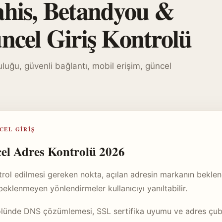
ahis, Betandyou &
ncel Giriş Kontrolü
ruluğu, güvenli bağlantı, mobil erişim, güncel
CEL GIRIŞ
cel Adres Kontrolü 2026
trol edilmesi gereken nokta, açılan adresin markanın beklen
 beklenmeyen yönlendirmeler kullanıcıyı yanıltabilir.
olünde DNS çözümlemesi, SSL sertifika uyumu ve adres çubu