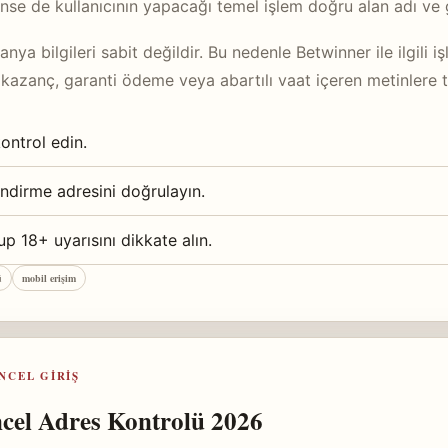
nse de kullanıcının yapacağı temel işlem doğru alan adı ve g
a bilgileri sabit değildir. Bu nedenle Betwinner ile ilgili
kazanç, garanti ödeme veya abartılı vaat içeren metinlere te
ontrol edin.
endirme adresini doğrulayın.
p 18+ uyarısını dikkate alın.
ü
mobil erişim
NCEL GIRIŞ
ncel Adres Kontrolü 2026