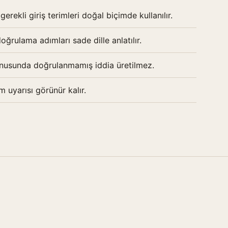
erekli giriş terimleri doğal biçimde kullanılır.
ğrulama adımları sade dille anlatılır.
usunda doğrulanmamış iddia üretilmez.
 uyarısı görünür kalır.