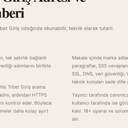
beri
 Giriş odağında okunabilir, teknik olarak tutarlı
, tek satırlık bağlantı
Makale içinde marka adları
nliği adımlarını birlikte
paragraflar, SSS cevapları 
SSL, DNS, veri güvenliği, W
teknik konuları sade dille 
is Trbet Giriş arama
 adını, ardından HTTPS
Yayıncı tarafında canonica
nı kontrol eder. Böylece
kullanıcı tarafında ise gö
irmeler daha kolay ayırt
kalır. 18+ uyarısı ve soru
alır.