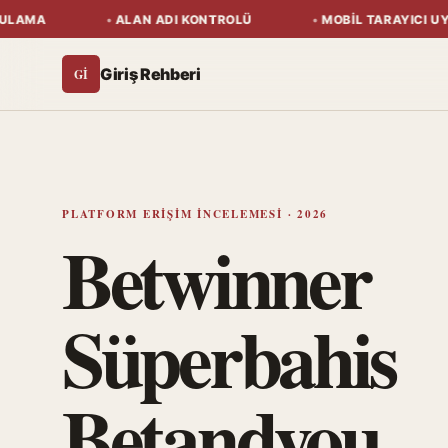
ALAN ADI KONTROLÜ
MOBIL TARAYICI UYUMU
Giriş Rehberi
GI
PLATFORM ERIŞIM INCELEMESI · 2026
Betwinner
Süperbahis
Betandyou