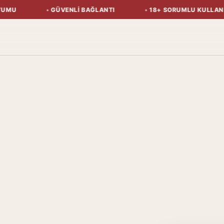
GÜVENLI BAĞLANTI
18+ SORUMLU KULLANIM