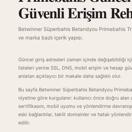
Güvenli Erişim Reh
Betwinner Süperbahis Betandyou Primebahis Trbet
ve marka bazlı içerik yapısı.
Güncel giriş adresleri zaman içinde değişebildiği için
listeleri yerine SSL, DNS, mobil erişim ve hesap güve
anlatan açıklayıcı bir makale daha sağlıklı olur.
Bu sayfa Betwinner Süperbahis Betandyou Primebah
niyetine göre kurgulanır: kullanıcı önce doğru alan
sertifikasını, mobil uyumu ve yönlendirme davranışı
eski bağlantılar, taklit domainler ve hatalı yönlend
edilir.