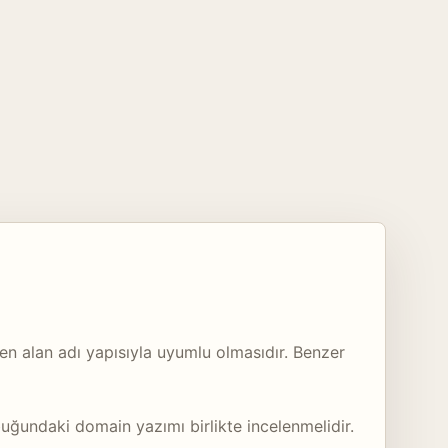
en alan adı yapısıyla uyumlu olmasıdır. Benzer
ğundaki domain yazımı birlikte incelenmelidir.