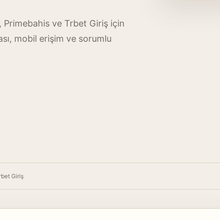
Primebahis ve Trbet Giriş için
ı, mobil erişim ve sorumlu
bet Giriş