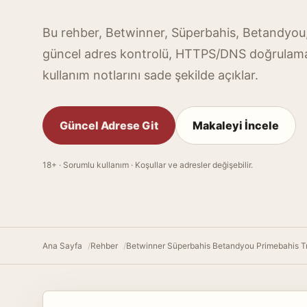
Bu rehber, Betwinner, Süperbahis, Betandyou, 
güncel adres kontrolü, HTTPS/DNS doğrulamas
kullanım notlarını sade şekilde açıklar.
Güncel Adrese Git
Makaleyi İncele
18+ · Sorumlu kullanım · Koşullar ve adresler değişebilir.
Ana Sayfa
Rehber
Betwinner Süperbahis Betandyou Primebahis Tr