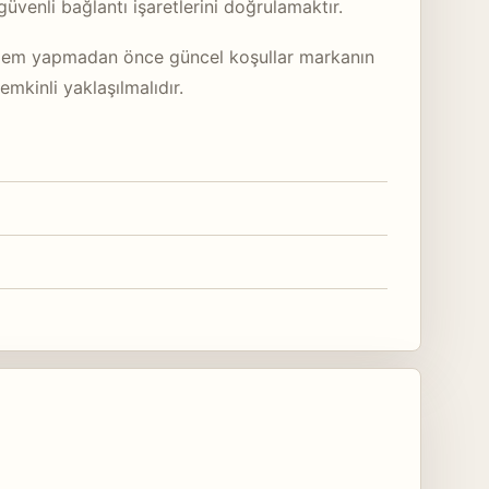
üvenli bağlantı işaretlerini doğrulamaktır.
 işlem yapmadan önce güncel koşullar markanın
mkinli yaklaşılmalıdır.