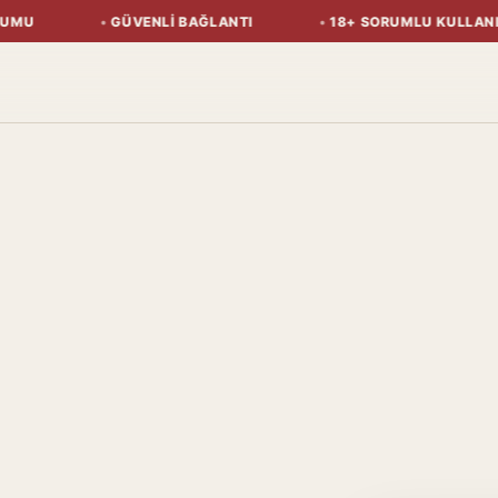
GÜVENLI BAĞLANTI
18+ SORUMLU KULLANIM