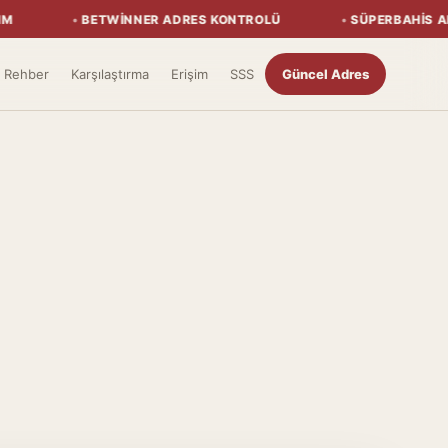
BETWINNER ADRES KONTROLÜ
SÜPERBAHIS ADRES K
Rehber
Karşılaştırma
Erişim
SSS
Güncel Adres