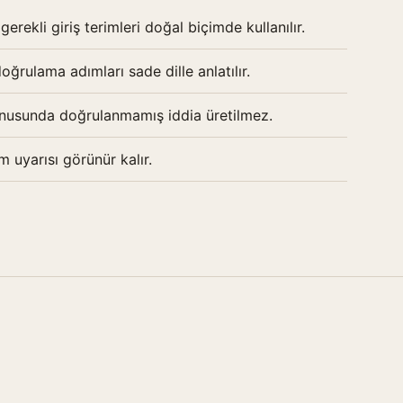
erekli giriş terimleri doğal biçimde kullanılır.
ğrulama adımları sade dille anlatılır.
usunda doğrulanmamış iddia üretilmez.
 uyarısı görünür kalır.