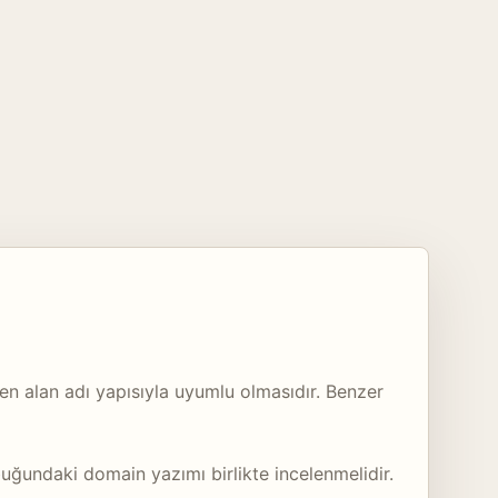
en alan adı yapısıyla uyumlu olmasıdır. Benzer
ğundaki domain yazımı birlikte incelenmelidir.