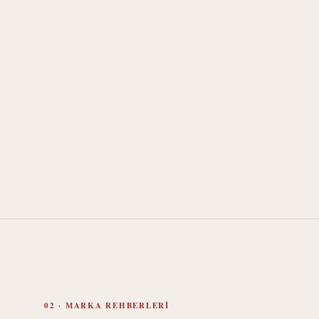
02 · MARKA REHBERLERİ