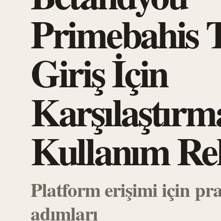
Primebahis 
Giriş İçin
Karşılaştırma
Kullanım Re
Platform erişimi için pr
adımları