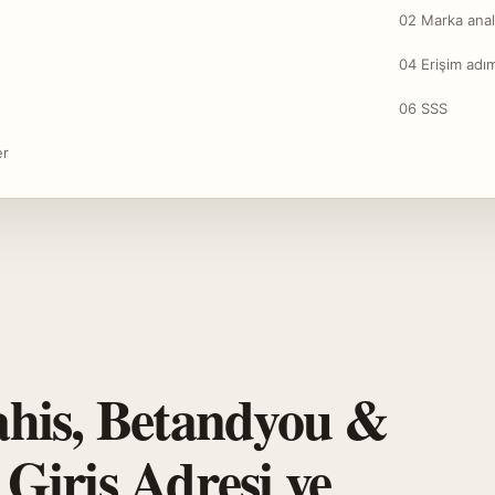
02 Marka anali
04 Erişim adım
06 SSS
er
ahis, Betandyou &
Giriş Adresi ve