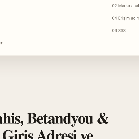
02 Marka anali
04 Erişim adım
06 SSS
er
ahis, Betandyou &
Giriş Adresi ve