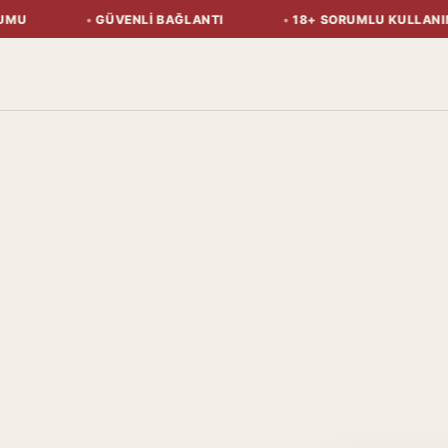
GÜVENLI BAĞLANTI
18+ SORUMLU KULLANIM