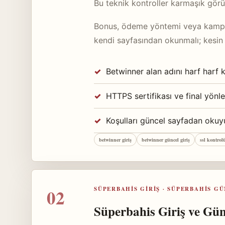
Bu teknik kontroller karmaşık görü
Bonus, ödeme yöntemi veya kampany
kendi sayfasından okunmalı; kesin 
Betwinner alan adını harf harf k
HTTPS sertifikası ve final yönl
Koşulları güncel sayfadan okuyu
betwinner giriş
betwinner güncel giriş
ssl kontrol
02
SÜPERBAHIS GIRIŞ · SÜPERBAHIS GÜ
Süperbahis Giriş ve Gü