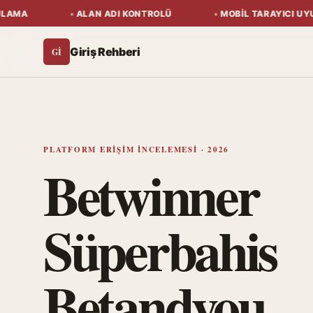
ALAN ADI KONTROLÜ
MOBIL TARAYICI UYUMU
Giriş Rehberi
GI
PLATFORM ERIŞIM INCELEMESI · 2026
Betwinner
Süperbahis
Betandyou