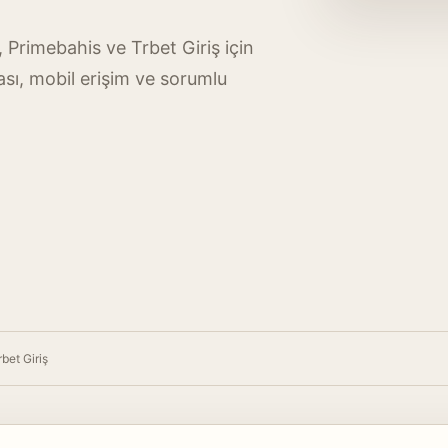
Primebahis ve Trbet Giriş için
ı, mobil erişim ve sorumlu
bet Giriş