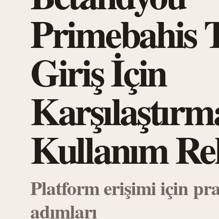
Primebahis 
Giriş İçin
Karşılaştırma
Kullanım Re
Platform erişimi için pr
adımları