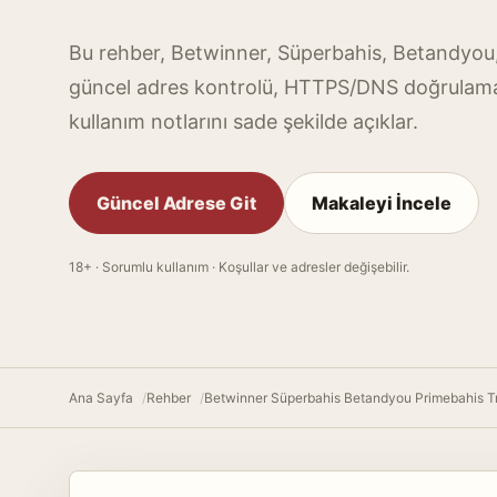
Bu rehber, Betwinner, Süperbahis, Betandyou, 
güncel adres kontrolü, HTTPS/DNS doğrulamas
kullanım notlarını sade şekilde açıklar.
Güncel Adrese Git
Makaleyi İncele
18+ · Sorumlu kullanım · Koşullar ve adresler değişebilir.
Ana Sayfa
Rehber
Betwinner Süperbahis Betandyou Primebahis Tr