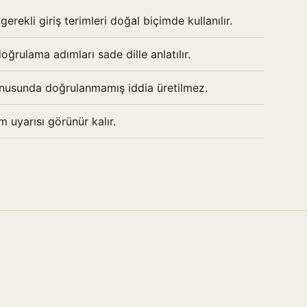
erekli giriş terimleri doğal biçimde kullanılır.
ğrulama adımları sade dille anlatılır.
usunda doğrulanmamış iddia üretilmez.
 uyarısı görünür kalır.