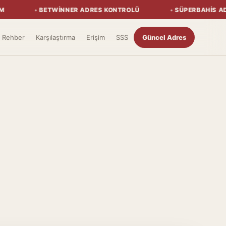
BETWINNER ADRES KONTROLÜ
SÜPERBAHIS ADRES K
Rehber
Karşılaştırma
Erişim
SSS
Güncel Adres