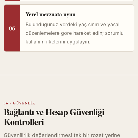
Yerel mevzuata uyun
Bulunduğunuz yerdeki yaş sınırı ve yasal
06
düzenlemelere göre hareket edin; sorumlu
kullanım ilkelerini uygulayın.
06 · GÜVENLİK
Bağlantı ve Hesap Güvenliği
Kontrolleri
Güvenilirlik değerlendirmesi tek bir rozet yerine