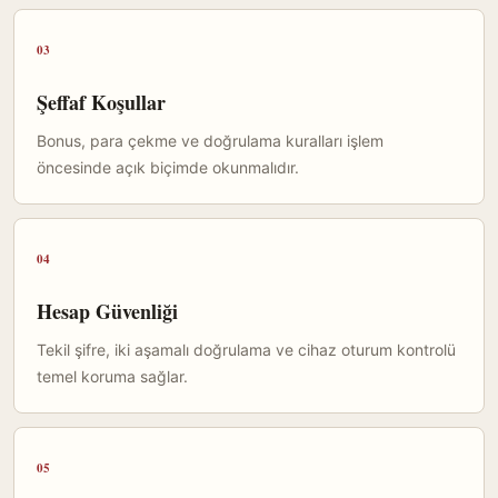
03
Şeffaf Koşullar
Bonus, para çekme ve doğrulama kuralları işlem
öncesinde açık biçimde okunmalıdır.
04
Hesap Güvenliği
Tekil şifre, iki aşamalı doğrulama ve cihaz oturum kontrolü
temel koruma sağlar.
05