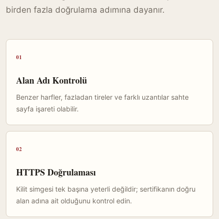
birden fazla doğrulama adımına dayanır.
01
Alan Adı Kontrolü
Benzer harfler, fazladan tireler ve farklı uzantılar sahte
sayfa işareti olabilir.
02
HTTPS Doğrulaması
Kilit simgesi tek başına yeterli değildir; sertifikanın doğru
alan adına ait olduğunu kontrol edin.