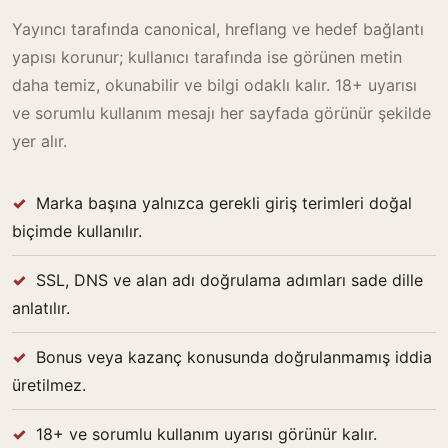
Yayıncı tarafında canonical, hreflang ve hedef bağlantı
yapısı korunur; kullanıcı tarafında ise görünen metin
daha temiz, okunabilir ve bilgi odaklı kalır. 18+ uyarısı
ve sorumlu kullanım mesajı her sayfada görünür şekilde
yer alır.
Marka başına yalnızca gerekli giriş terimleri doğal
biçimde kullanılır.
SSL, DNS ve alan adı doğrulama adımları sade dille
anlatılır.
Bonus veya kazanç konusunda doğrulanmamış iddia
üretilmez.
18+ ve sorumlu kullanım uyarısı görünür kalır.