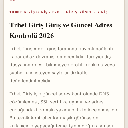
TRBET GIRIŞ GIRIŞ · TRBET GIRIŞ GÜNCEL GIRIŞ
Trbet Giriş Giriş ve Güncel Adres
Kontrolü 2026
Trbet Giriş mobil giriş tarafında güvenli bağlantı
kadar cihaz davranışı da önemlidir. Tarayıcı dışı
dosya indirmesi, bilinmeyen profil kurulumu veya
şüpheli izin isteyen sayfalar dikkatle
değerlendirilmelidir.
Trbet Giriş için güncel adres kontrolünde DNS
çözümlemesi, SSL sertifika uyumu ve adres
çubuğundaki domain yazımı birlikte incelenmelidir.
Bu teknik kontroller karmaşık görünse de
kullanıcının yapacağı temel işlem doğru alan adı