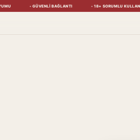
GÜVENLI BAĞLANTI
18+ SORUMLU KULLANIM