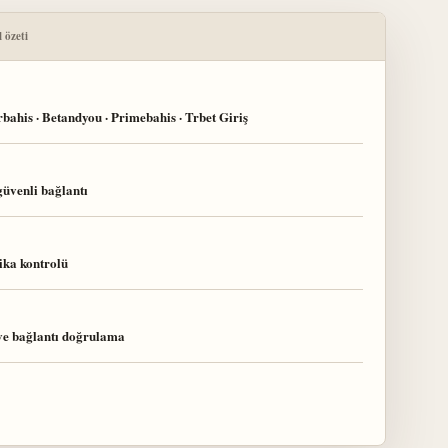
 özeti
bahis · Betandyou · Primebahis · Trbet Giriş
güvenli bağlantı
fika kontrolü
ve bağlantı doğrulama