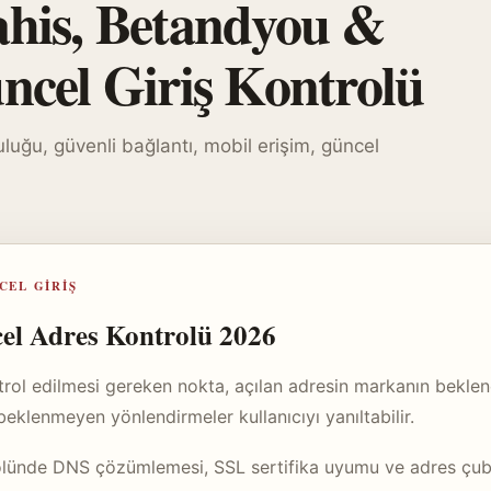
ahis, Betandyou &
ncel Giriş Kontrolü
ruluğu, güvenli bağlantı, mobil erişim, güncel
CEL GIRIŞ
cel Adres Kontrolü 2026
trol edilmesi gereken nokta, açılan adresin markanın beklen
 beklenmeyen yönlendirmeler kullanıcıyı yanıltabilir.
olünde DNS çözümlemesi, SSL sertifika uyumu ve adres çubu