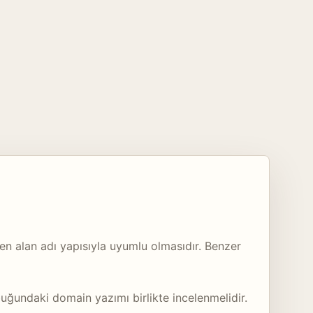
en alan adı yapısıyla uyumlu olmasıdır. Benzer
ğundaki domain yazımı birlikte incelenmelidir.