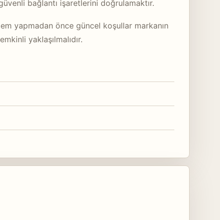
üvenli bağlantı işaretlerini doğrulamaktır.
 işlem yapmadan önce güncel koşullar markanın
mkinli yaklaşılmalıdır.