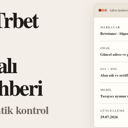
Trbet
Adres kontrol
MARKALAR
Betwinner · Süper
ODAK
lı
Güncel adres ve 
SSL / DNS
hberi
Alan adı ve serti
MOBİL
Tarayıcı uyumu 
atik kontrol
GÜNCELLEME
29.07.2026