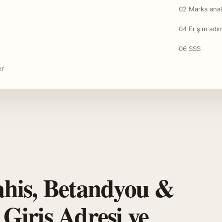
02 Marka anali
04 Erişim adım
06 SSS
er
ahis, Betandyou &
Giriş Adresi ve