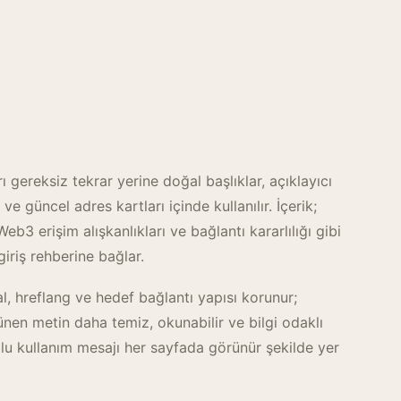
 gereksiz tekrar yerine doğal başlıklar, açıklayıcı
ve güncel adres kartları içinde kullanılır. İçerik;
eb3 erişim alışkanlıkları ve bağlantı kararlılığı gibi
giriş rehberine bağlar.
l, hreflang ve hedef bağlantı yapısı korunur;
rünen metin daha temiz, okunabilir ve bilgi odaklı
mlu kullanım mesajı her sayfada görünür şekilde yer