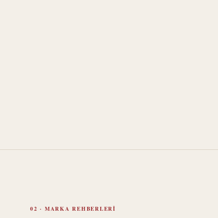
02 · MARKA REHBERLERİ