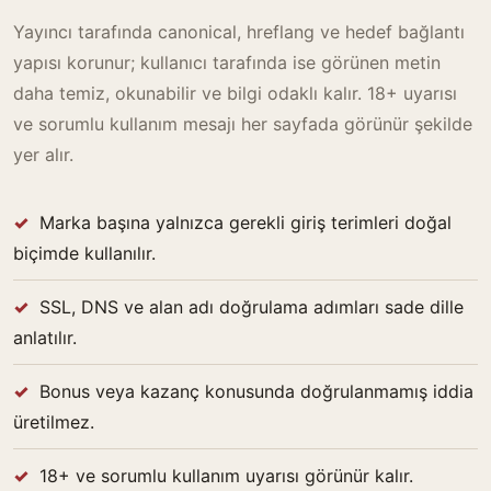
Yayıncı tarafında canonical, hreflang ve hedef bağlantı
yapısı korunur; kullanıcı tarafında ise görünen metin
daha temiz, okunabilir ve bilgi odaklı kalır. 18+ uyarısı
ve sorumlu kullanım mesajı her sayfada görünür şekilde
yer alır.
Marka başına yalnızca gerekli giriş terimleri doğal
biçimde kullanılır.
SSL, DNS ve alan adı doğrulama adımları sade dille
anlatılır.
Bonus veya kazanç konusunda doğrulanmamış iddia
üretilmez.
18+ ve sorumlu kullanım uyarısı görünür kalır.