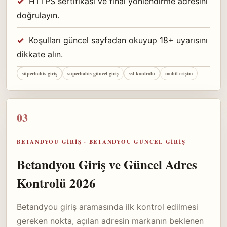
HTTPS sertifikası ve final yönlendirme adresini
doğrulayın.
Koşulları güncel sayfadan okuyup 18+ uyarısını
dikkate alın.
süperbahis giriş
süperbahis güncel giriş
ssl kontrolü
mobil erişim
03
BETANDYOU GIRIŞ · BETANDYOU GÜNCEL GIRIŞ
Betandyou Giriş ve Güncel Adres
Kontrolü 2026
Betandyou giriş aramasında ilk kontrol edilmesi
gereken nokta, açılan adresin markanın beklenen