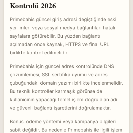
Kontrolü 2026
Primebahis güncel giriş adresi değiştiğinde eski
yer imleri veya sosyal medya bağlantıları hatalı
sayfalara götürebilir. Bu yüzden bağlantı
açılmadan önce kaynak, HTTPS ve final URL
birlikte kontrol edilmelidir.
Primebahis için güncel adres kontrolünde DNS
çözümlemesi, SSL sertifika uyumu ve adres
çubuğundaki domain yazımı birlikte incelenmelidir.
Bu teknik kontroller karmaşık görünse de
kullanıcının yapacağı temel işlem doğru alan adı
ve güvenli bağlantı işaretlerini doğrulamaktır.
Bonus, ödeme yöntemi veya kampanya bilgileri
sabit değildir. Bu nedenle Primebahis ile ilgili işlem