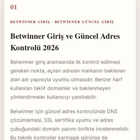
01
BETWINNER GIRIŞ · BETWINNER GÜNCEL GIRIŞ
Betwinner Giriş ve Güncel Adres
Kontrolü 2026
Betwinner giriş aramasında ilk kontrol edilmesi
gereken nokta, açılan adresin markanın beklenen
alan adı yapısıyla uyumlu olmasıdır. Benzer harf
kullanılan taklit domainler ve beklenmeyen
yönlendirmeler kullanıcıyı yanıltabilir.
Betwinner için güncel adres kontrolünde DNS
çözümlemesi, SSL sertifika uyumu ve adres
çubuğundaki domain yazımı birlikte incelenmelidir.
Bu teknik kontroller karmaşık görünse de