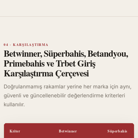
04 · KARŞILAŞTIRMA
Betwinner, Süperbahis, Betandyou,
Primebahis ve Trbet Giriş
Karşılaştırma Çerçevesi
Doğrulanmamış rakamlar yerine her marka için aynı,
güvenli ve güncellenebilir değerlendirme kriterleri
kullanılır.
Kriter
Betwinner
Süperbahis