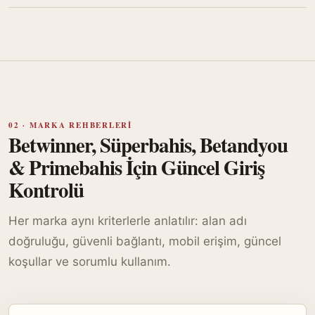
02 · MARKA REHBERLERİ
Betwinner, Süperbahis, Betandyou
& Primebahis İçin Güncel Giriş
Kontrolü
Her marka aynı kriterlerle anlatılır: alan adı
doğruluğu, güvenli bağlantı, mobil erişim, güncel
koşullar ve sorumlu kullanım.