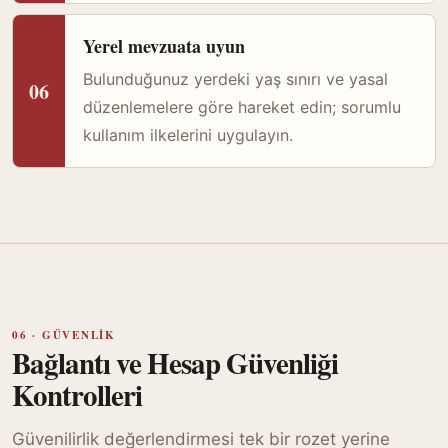
Yerel mevzuata uyun
Bulunduğunuz yerdeki yaş sınırı ve yasal
06
düzenlemelere göre hareket edin; sorumlu
kullanım ilkelerini uygulayın.
06 · GÜVENLİK
Bağlantı ve Hesap Güvenliği
Kontrolleri
Güvenilirlik değerlendirmesi tek bir rozet yerine