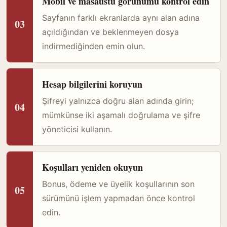
Mobil ve masaüstü görünümü kontrol edin
Sayfanın farklı ekranlarda aynı alan adına
03
açıldığından ve beklenmeyen dosya
indirmediğinden emin olun.
Hesap bilgilerini koruyun
Şifreyi yalnızca doğru alan adında girin;
04
mümkünse iki aşamalı doğrulama ve şifre
yöneticisi kullanın.
Koşulları yeniden okuyun
Bonus, ödeme ve üyelik koşullarının son
05
sürümünü işlem yapmadan önce kontrol
edin.