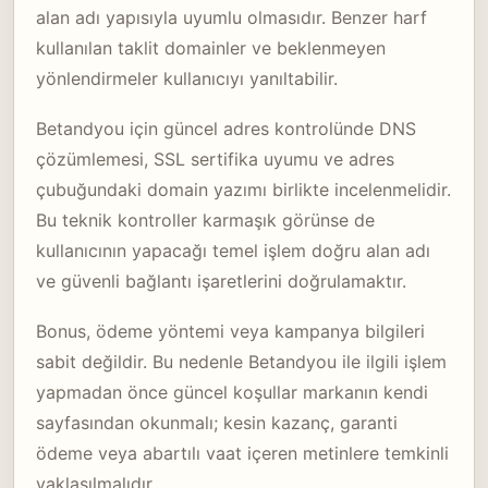
alan adı yapısıyla uyumlu olmasıdır. Benzer harf
kullanılan taklit domainler ve beklenmeyen
yönlendirmeler kullanıcıyı yanıltabilir.
Betandyou için güncel adres kontrolünde DNS
çözümlemesi, SSL sertifika uyumu ve adres
çubuğundaki domain yazımı birlikte incelenmelidir.
Bu teknik kontroller karmaşık görünse de
kullanıcının yapacağı temel işlem doğru alan adı
ve güvenli bağlantı işaretlerini doğrulamaktır.
Bonus, ödeme yöntemi veya kampanya bilgileri
sabit değildir. Bu nedenle Betandyou ile ilgili işlem
yapmadan önce güncel koşullar markanın kendi
sayfasından okunmalı; kesin kazanç, garanti
ödeme veya abartılı vaat içeren metinlere temkinli
yaklaşılmalıdır.