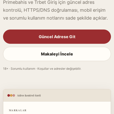
Primebahis ve Trbet Giriş için güncel adres
kontrolü, HTTPS/DNS doğrulaması, mobil erişim
ve sorumlu kullanım notlarını sade şekilde açıklar.
Güncel Adrese Git
Makaleyi İncele
18+ · Sorumlu kullanım · Koşullar ve adresler değişebilir.
Adres kontrol özeti
MARKALAR