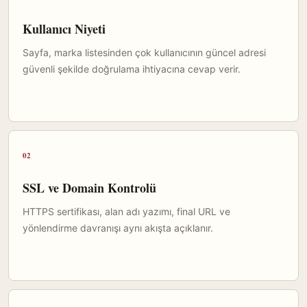
Kullanıcı Niyeti
Sayfa, marka listesinden çok kullanıcının güncel adresi
güvenli şekilde doğrulama ihtiyacına cevap verir.
02
SSL ve Domain Kontrolü
HTTPS sertifikası, alan adı yazımı, final URL ve
yönlendirme davranışı aynı akışta açıklanır.