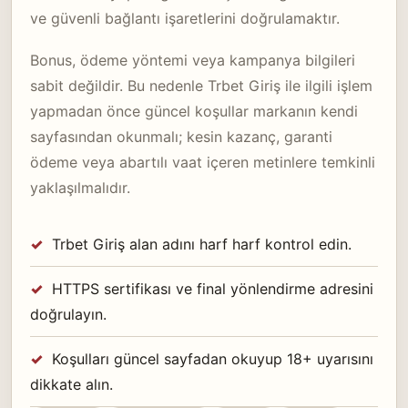
ve güvenli bağlantı işaretlerini doğrulamaktır.
Bonus, ödeme yöntemi veya kampanya bilgileri
sabit değildir. Bu nedenle Trbet Giriş ile ilgili işlem
yapmadan önce güncel koşullar markanın kendi
sayfasından okunmalı; kesin kazanç, garanti
ödeme veya abartılı vaat içeren metinlere temkinli
yaklaşılmalıdır.
Trbet Giriş alan adını harf harf kontrol edin.
HTTPS sertifikası ve final yönlendirme adresini
doğrulayın.
Koşulları güncel sayfadan okuyup 18+ uyarısını
dikkate alın.