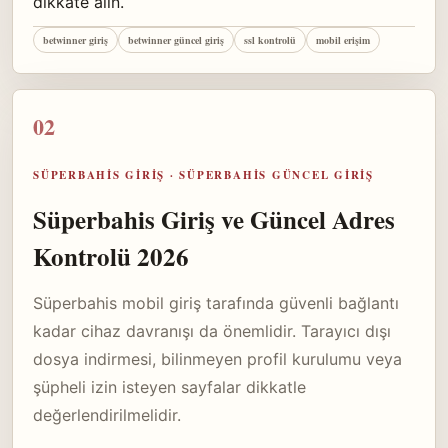
dikkate alın.
betwinner giriş
betwinner güncel giriş
ssl kontrolü
mobil erişim
02
SÜPERBAHIS GIRIŞ · SÜPERBAHIS GÜNCEL GIRIŞ
Süperbahis Giriş ve Güncel Adres
Kontrolü 2026
Süperbahis mobil giriş tarafında güvenli bağlantı
kadar cihaz davranışı da önemlidir. Tarayıcı dışı
dosya indirmesi, bilinmeyen profil kurulumu veya
şüpheli izin isteyen sayfalar dikkatle
değerlendirilmelidir.