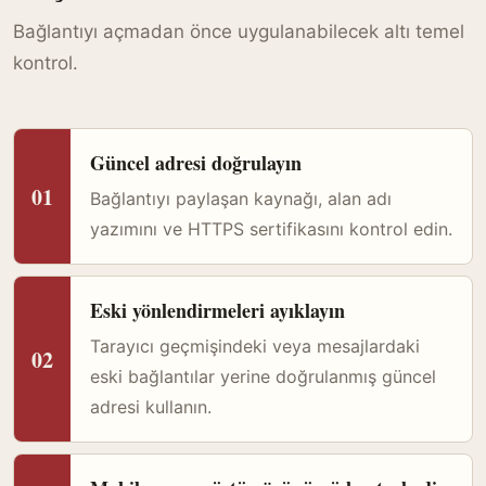
Bağlantıyı açmadan önce uygulanabilecek altı temel
kontrol.
Güncel adresi doğrulayın
01
Bağlantıyı paylaşan kaynağı, alan adı
yazımını ve HTTPS sertifikasını kontrol edin.
Eski yönlendirmeleri ayıklayın
Tarayıcı geçmişindeki veya mesajlardaki
02
eski bağlantılar yerine doğrulanmış güncel
adresi kullanın.