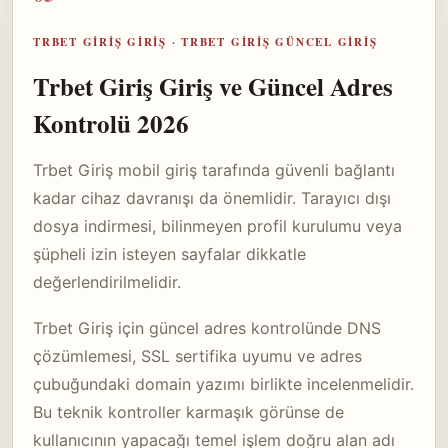
TRBET GIRIŞ GIRIŞ · TRBET GIRIŞ GÜNCEL GIRIŞ
Trbet Giriş Giriş ve Güncel Adres
Kontrolü 2026
Trbet Giriş mobil giriş tarafında güvenli bağlantı
kadar cihaz davranışı da önemlidir. Tarayıcı dışı
dosya indirmesi, bilinmeyen profil kurulumu veya
şüpheli izin isteyen sayfalar dikkatle
değerlendirilmelidir.
Trbet Giriş için güncel adres kontrolünde DNS
çözümlemesi, SSL sertifika uyumu ve adres
çubuğundaki domain yazımı birlikte incelenmelidir.
Bu teknik kontroller karmaşık görünse de
kullanıcının yapacağı temel işlem doğru alan adı