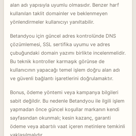
alan adı yapısıyla uyumlu olmasıdır. Benzer harf
kullanılan taklit domainler ve beklenmeyen
yönlendirmeler kullanıcıyı yanıltabilir.
Betandyou için güncel adres kontrolünde DNS
çözümlemesi, SSL sertifika uyumu ve adres
çubuğundaki domain yazımı birlikte incelenmelidir.
Bu teknik kontroller karmaşık görünse de
kullanıcının yapacağı temel işlem doğru alan adı
ve güvenli bağlantı işaretlerini doğrulamaktır.
Bonus, ödeme yöntemi veya kampanya bilgileri
sabit değildir. Bu nedenle Betandyou ile ilgili işlem
yapmadan önce güncel koşullar markanın kendi
sayfasından okunmalı; kesin kazanç, garanti
ödeme veya abartılı vaat içeren metinlere temkinli
yaklaşılmalıdır.