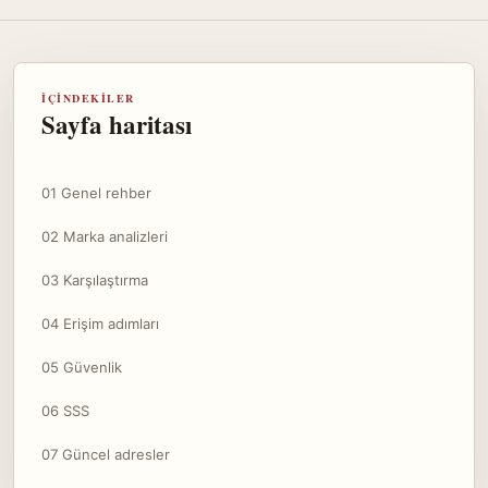
İÇİNDEKİLER
Sayfa haritası
01 Genel rehber
02 Marka analizleri
03 Karşılaştırma
04 Erişim adımları
05 Güvenlik
06 SSS
07 Güncel adresler