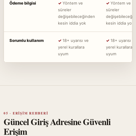
Ödeme bilgisi
✓
Yöntem ve
✓
Yöntem ve
süreler
süreler
değişebileceğinden
değişebileceği
kesin iddia yok
kesin iddia yok
Sorumlu kullanım
✓
18+ uyarısı ve
✓
18+ uyarısı v
yerel kurallara
yerel kurallara
uyum
uyum
05 · ERİŞİM REHBERİ
Güncel Giriş Adresine Güvenli
Erişim