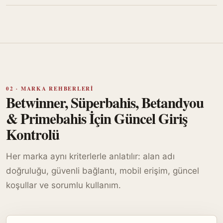
02 · MARKA REHBERLERİ
Betwinner, Süperbahis, Betandyou
& Primebahis İçin Güncel Giriş
Kontrolü
Her marka aynı kriterlerle anlatılır: alan adı
doğruluğu, güvenli bağlantı, mobil erişim, güncel
koşullar ve sorumlu kullanım.