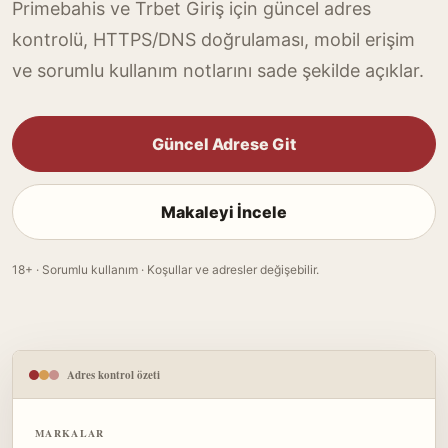
Primebahis ve Trbet Giriş için güncel adres
kontrolü, HTTPS/DNS doğrulaması, mobil erişim
ve sorumlu kullanım notlarını sade şekilde açıklar.
Güncel Adrese Git
Makaleyi İncele
18+ · Sorumlu kullanım · Koşullar ve adresler değişebilir.
Adres kontrol özeti
MARKALAR