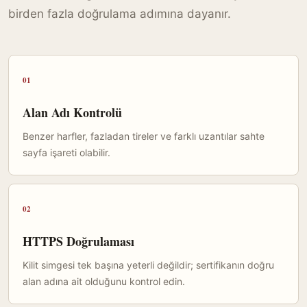
birden fazla doğrulama adımına dayanır.
01
Alan Adı Kontrolü
Benzer harfler, fazladan tireler ve farklı uzantılar sahte
sayfa işareti olabilir.
02
HTTPS Doğrulaması
Kilit simgesi tek başına yeterli değildir; sertifikanın doğru
alan adına ait olduğunu kontrol edin.