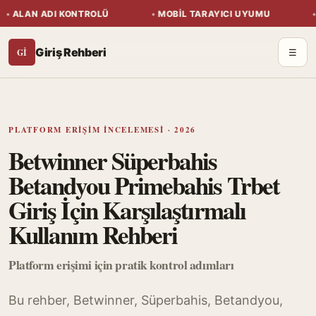
ADI KONTROLÜ
MOBIL TARAYICI UYUMU
GÜVENLI
Giriş Rehberi
GI
☰
PLATFORM ERIŞIM INCELEMESI · 2026
Betwinner Süperbahis
Betandyou Primebahis Trbet
Giriş İçin Karşılaştırmalı
Kullanım Rehberi
Platform erişimi için pratik kontrol adımları
Bu rehber, Betwinner, Süperbahis, Betandyou,