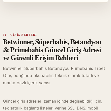
01 · GİRİŞ REHBERİ
Betwinner, Süperbahis, Betandyou
& Primebahis Güncel Giriş Adresi
ve Güvenli Erişim Rehberi
Betwinner Süperbahis Betandyou Primebahis Trbet
Giriş odağında okunabilir, teknik olarak tutarlı ve
marka bazlı içerik yapısı.
Güncel giriş adresleri zaman içinde değişebildiği için,
tek satırlık bağlantı listeleri yerine SSL, DNS, mobil