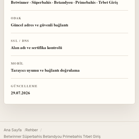
Betwinner · Süperbahis · Betandyou · Primebahis · Trbet Giriş
ODAK
Güncel adres ve güvenli bağlantı
SSL / DNS
Alan adı ve sertifika kontrolü
MOBİL
Tarayıcı uyumu ve bağlantı doğrulama
GÜNCELLEME
29.07.2026
Ana Sayfa
Rehber
Betwinner Süperbahis Betandyou Primebahis Trbet Giriş