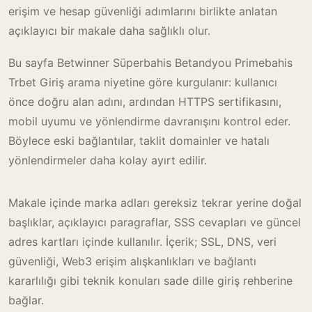
erişim ve hesap güvenliği adımlarını birlikte anlatan
açıklayıcı bir makale daha sağlıklı olur.
Bu sayfa Betwinner Süperbahis Betandyou Primebahis
Trbet Giriş arama niyetine göre kurgulanır: kullanıcı
önce doğru alan adını, ardından HTTPS sertifikasını,
mobil uyumu ve yönlendirme davranışını kontrol eder.
Böylece eski bağlantılar, taklit domainler ve hatalı
yönlendirmeler daha kolay ayırt edilir.
Makale içinde marka adları gereksiz tekrar yerine doğal
başlıklar, açıklayıcı paragraflar, SSS cevapları ve güncel
adres kartları içinde kullanılır. İçerik; SSL, DNS, veri
güvenliği, Web3 erişim alışkanlıkları ve bağlantı
kararlılığı gibi teknik konuları sade dille giriş rehberine
bağlar.