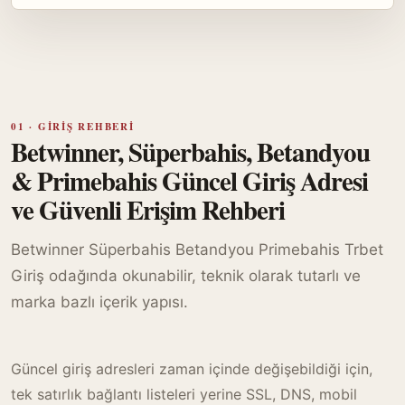
01 · GİRİŞ REHBERİ
Betwinner, Süperbahis, Betandyou
& Primebahis Güncel Giriş Adresi
ve Güvenli Erişim Rehberi
Betwinner Süperbahis Betandyou Primebahis Trbet
Giriş odağında okunabilir, teknik olarak tutarlı ve
marka bazlı içerik yapısı.
Güncel giriş adresleri zaman içinde değişebildiği için,
tek satırlık bağlantı listeleri yerine SSL, DNS, mobil