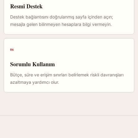
Resmî Destek
Destek bağlantısını doğrulanmış sayfa içinden açın;
mesajla gelen bilinmeyen hesaplara bilgi vermeyin.
06
Sorumlu Kullanım
Bütçe, süre ve erişim sınırları belirlemek riskli davranışları
azaltmaya yardımcı olur.