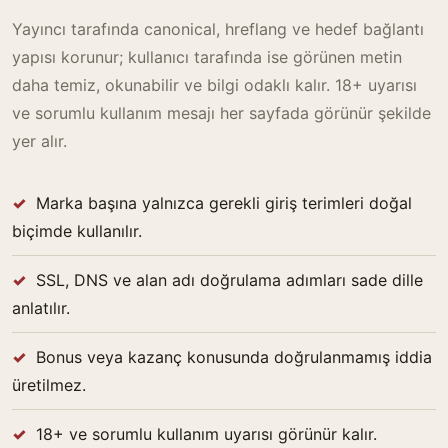
Yayıncı tarafında canonical, hreflang ve hedef bağlantı
yapısı korunur; kullanıcı tarafında ise görünen metin
daha temiz, okunabilir ve bilgi odaklı kalır. 18+ uyarısı
ve sorumlu kullanım mesajı her sayfada görünür şekilde
yer alır.
Marka başına yalnızca gerekli giriş terimleri doğal
biçimde kullanılır.
SSL, DNS ve alan adı doğrulama adımları sade dille
anlatılır.
Bonus veya kazanç konusunda doğrulanmamış iddia
üretilmez.
18+ ve sorumlu kullanım uyarısı görünür kalır.