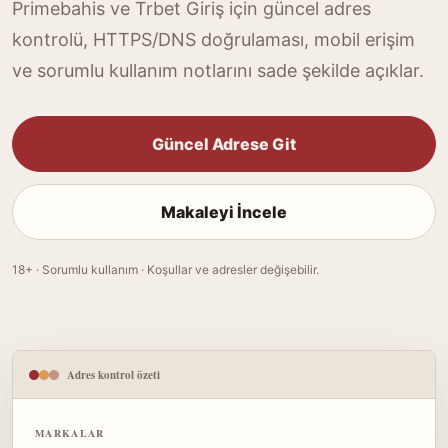
Primebahis ve Trbet Giriş için güncel adres
kontrolü, HTTPS/DNS doğrulaması, mobil erişim
ve sorumlu kullanım notlarını sade şekilde açıklar.
Güncel Adrese Git
Makaleyi İncele
18+ · Sorumlu kullanım · Koşullar ve adresler değişebilir.
Adres kontrol özeti
MARKALAR