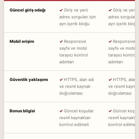
Güncel giriş odağı
✓
Giriş ve yeni
✓
Giriş ve yeni
adres sorguları için
adres sorguları 
ayrı içerik bloğu
ayrı içerik bloğu
Mobil erişim
✓
Responsive
✓
Responsive
sayfa ve mobil
sayfa ve mobil
tarayıcı kontrol
tarayıcı kontrol
adımları
adımları
Güvenlik yaklaşımı
✓
HTTPS, alan adı
✓
HTTPS, alan a
ve resmî kaynak
ve resmî kayna
doğrulaması
doğrulaması
Bonus bilgisi
✓
Güncel koşullar
✓
Güncel koşull
resmî kaynaktan
resmî kaynakta
kontrol edilmeli
kontrol edilmeli