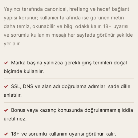
Yayıncı tarafında canonical, hreflang ve hedef bağlantı
yapısı korunur; kullanıcı tarafında ise görünen metin
daha temiz, okunabilir ve bilgi odaklı kalır. 18+ uyarısı
ve sorumlu kullanım mesajı her sayfada görünür şekilde
yer alır.
Marka başına yalnızca gerekli giriş terimleri doğal
biçimde kullanılır.
SSL, DNS ve alan adı doğrulama adımları sade dille
anlatılır.
Bonus veya kazanç konusunda doğrulanmamış iddia
üretilmez.
18+ ve sorumlu kullanım uyarısı görünür kalır.