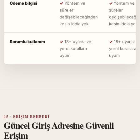
Ödeme bilgisi
✓
Yöntem ve
✓
Yöntem ve
süreler
süreler
değişebileceğinden
değişebileceği
kesin iddia yok
kesin iddia yok
Sorumlu kullanım
✓
18+ uyarısı ve
✓
18+ uyarısı v
yerel kurallara
yerel kurallara
uyum
uyum
05 · ERİŞİM REHBERİ
Güncel Giriş Adresine Güvenli
Erişim