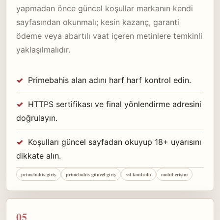
yapmadan önce güncel koşullar markanın kendi
sayfasından okunmalı; kesin kazanç, garanti
ödeme veya abartılı vaat içeren metinlere temkinli
yaklaşılmalıdır.
Primebahis alan adını harf harf kontrol edin.
HTTPS sertifikası ve final yönlendirme adresini
doğrulayın.
Koşulları güncel sayfadan okuyup 18+ uyarısını
dikkate alın.
primebahis giriş
primebahis güncel giriş
ssl kontrolü
mobil erişim
05