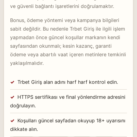
ve güvenli bağlantı işaretlerini doğrulamaktır.
Bonus, ödeme yöntemi veya kampanya bilgileri
sabit değildir. Bu nedenle Trbet Giriş ile ilgili işlem
yapmadan önce güncel koşullar markanın kendi
sayfasından okunmalı; kesin kazanç, garanti
ödeme veya abartılı vaat içeren metinlere temkinli
yaklaşılmalıdır.
Trbet Giriş alan adını harf harf kontrol edin.
HTTPS sertifikası ve final yönlendirme adresini
doğrulayın.
Koşulları güncel sayfadan okuyup 18+ uyarısını
dikkate alın.