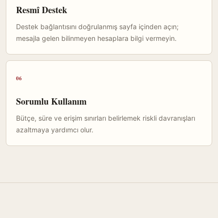
Resmî Destek
Destek bağlantısını doğrulanmış sayfa içinden açın;
mesajla gelen bilinmeyen hesaplara bilgi vermeyin.
06
Sorumlu Kullanım
Bütçe, süre ve erişim sınırları belirlemek riskli davranışları
azaltmaya yardımcı olur.