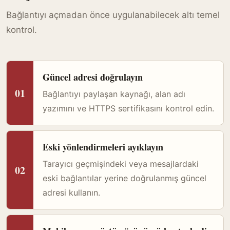
Bağlantıyı açmadan önce uygulanabilecek altı temel
kontrol.
Güncel adresi doğrulayın
01
Bağlantıyı paylaşan kaynağı, alan adı
yazımını ve HTTPS sertifikasını kontrol edin.
Eski yönlendirmeleri ayıklayın
Tarayıcı geçmişindeki veya mesajlardaki
02
eski bağlantılar yerine doğrulanmış güncel
adresi kullanın.