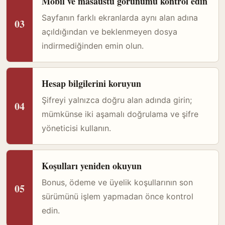
Mobil ve masaüstü görünümü kontrol edin
Sayfanın farklı ekranlarda aynı alan adına
03
açıldığından ve beklenmeyen dosya
indirmediğinden emin olun.
Hesap bilgilerini koruyun
Şifreyi yalnızca doğru alan adında girin;
04
mümkünse iki aşamalı doğrulama ve şifre
yöneticisi kullanın.
Koşulları yeniden okuyun
Bonus, ödeme ve üyelik koşullarının son
05
sürümünü işlem yapmadan önce kontrol
edin.