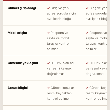
Güncel giriş odağı
✓
Giriş ve yeni
✓
Giriş ve yeni
adres sorguları için
adres sorguları 
ayrı içerik bloğu
ayrı içerik bloğu
Mobil erişim
✓
Responsive
✓
Responsive
sayfa ve mobil
sayfa ve mobil
tarayıcı kontrol
tarayıcı kontrol
adımları
adımları
Güvenlik yaklaşımı
✓
HTTPS, alan adı
✓
HTTPS, alan a
ve resmî kaynak
ve resmî kayna
doğrulaması
doğrulaması
Bonus bilgisi
✓
Güncel koşullar
✓
Güncel koşull
resmî kaynaktan
resmî kaynakta
kontrol edilmeli
kontrol edilmeli