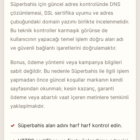
Süperbahis için güncel adres kontrolünde DNS
çözümlemesi, SSL sertifika uyumu ve adres
çubuğundaki domain yazımı birlikte incelenmelidir.
Bu teknik kontroller karmaşık görünse de
kullanıcının yapacağı temel işlem doğru alan adı
ve güvenli bağlantı işaretlerini doğrulamaktır.
Bonus, ödeme yöntemi veya kampanya bilgileri
sabit değildir. Bu nedenle Süperbahis ile ilgili işlem
yapmadan önce güncel koşullar markanın kendi
sayfasından okunmalı; kesin kazanç, garanti
ödeme veya abartılı vaat içeren metinlere temkinli
yaklaşılmalıdır.
Süperbahis alan adını harf harf kontrol edin.