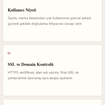
Kullanıcı Niyeti
Sayfa, marka listesinden çok kullanıcının güncel adresi
güvenli şekilde doğrulama ihtiyacına cevap verir.
02
SSL ve Domain Kontrolü
HTTPS sertifikası, alan adı yazımı, final URL ve
yönlendirme davranışı aynı akışta açıklanır.