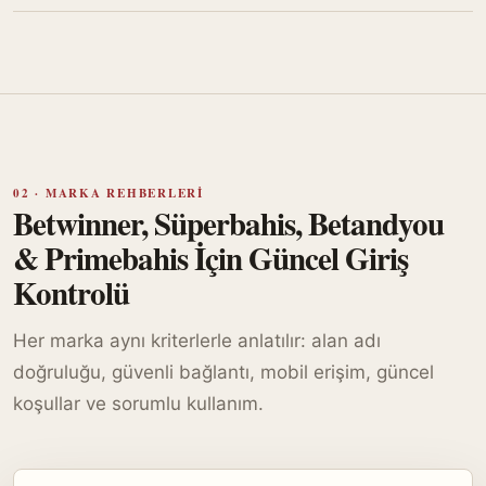
02 · MARKA REHBERLERİ
Betwinner, Süperbahis, Betandyou
& Primebahis İçin Güncel Giriş
Kontrolü
Her marka aynı kriterlerle anlatılır: alan adı
doğruluğu, güvenli bağlantı, mobil erişim, güncel
koşullar ve sorumlu kullanım.