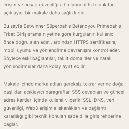
erişim ve hesap güvenliği adımlarını birlikte anlatan
açıklayıcı bir makale daha sağlıklı olur.
Bu sayfa Betwinner Süperbahis Betandyou Primebahis
Trbet Giriş arama niyetine göre kurgulanır: kullanıcı
önce doğru alan adını, ardından HTTPS sertifikasını,
mobil uyumu ve yönlendirme davranışını kontrol eder.
Böylece eski bağlantılar, taklit domainler ve hatalı
yönlendirmeler daha kolay ayırt edilir.
Makale içinde marka adları gereksiz tekrar yerine doğal
başlıklar, açıklayıcı paragraflar, SSS cevapları ve güncel
adres kartları içinde kullanılır. İçerik; SSL, DNS, veri
güvenliği, Web3 erişim alışkanlıkları ve bağlantı
kararlılığı gibi teknik konuları sade dille giriş rehberine
bağlar.