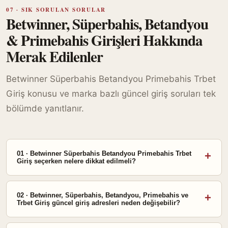
07 · SIK SORULAN SORULAR
Betwinner, Süperbahis, Betandyou
& Primebahis Girişleri Hakkında
Merak Edilenler
Betwinner Süperbahis Betandyou Primebahis Trbet
Giriş konusu ve marka bazlı güncel giriş soruları tek
bölümde yanıtlanır.
01 · Betwinner Süperbahis Betandyou Primebahis Trbet
+
Giriş seçerken nelere dikkat edilmeli?
Güncel alan adı, bağlantı güvenliği, açık kullanım
02 · Betwinner, Süperbahis, Betandyou, Primebahis ve
+
Trbet Giriş güncel giriş adresleri neden değişebilir?
koşulları, destek kanalları ve ödeme kuralları
birlikte değerlendirilmelidir. Tek bir işarete