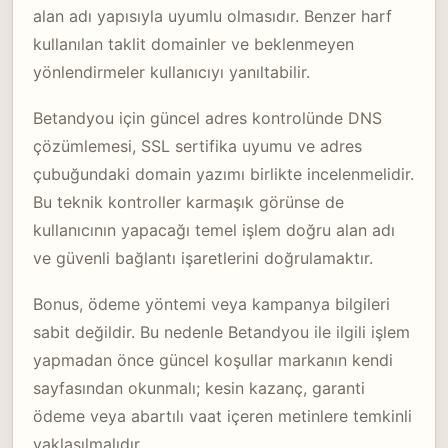
alan adı yapısıyla uyumlu olmasıdır. Benzer harf
kullanılan taklit domainler ve beklenmeyen
yönlendirmeler kullanıcıyı yanıltabilir.
Betandyou için güncel adres kontrolünde DNS
çözümlemesi, SSL sertifika uyumu ve adres
çubuğundaki domain yazımı birlikte incelenmelidir.
Bu teknik kontroller karmaşık görünse de
kullanıcının yapacağı temel işlem doğru alan adı
ve güvenli bağlantı işaretlerini doğrulamaktır.
Bonus, ödeme yöntemi veya kampanya bilgileri
sabit değildir. Bu nedenle Betandyou ile ilgili işlem
yapmadan önce güncel koşullar markanın kendi
sayfasından okunmalı; kesin kazanç, garanti
ödeme veya abartılı vaat içeren metinlere temkinli
yaklaşılmalıdır.