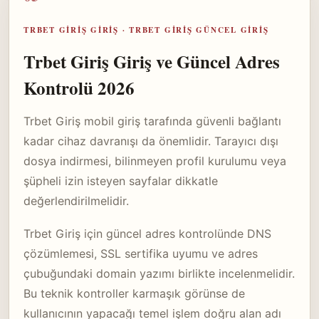
TRBET GIRIŞ GIRIŞ · TRBET GIRIŞ GÜNCEL GIRIŞ
Trbet Giriş Giriş ve Güncel Adres
Kontrolü 2026
Trbet Giriş mobil giriş tarafında güvenli bağlantı
kadar cihaz davranışı da önemlidir. Tarayıcı dışı
dosya indirmesi, bilinmeyen profil kurulumu veya
şüpheli izin isteyen sayfalar dikkatle
değerlendirilmelidir.
Trbet Giriş için güncel adres kontrolünde DNS
çözümlemesi, SSL sertifika uyumu ve adres
çubuğundaki domain yazımı birlikte incelenmelidir.
Bu teknik kontroller karmaşık görünse de
kullanıcının yapacağı temel işlem doğru alan adı