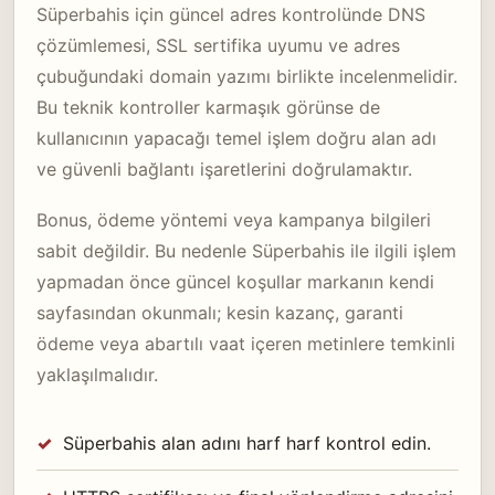
Süperbahis için güncel adres kontrolünde DNS
çözümlemesi, SSL sertifika uyumu ve adres
çubuğundaki domain yazımı birlikte incelenmelidir.
Bu teknik kontroller karmaşık görünse de
kullanıcının yapacağı temel işlem doğru alan adı
ve güvenli bağlantı işaretlerini doğrulamaktır.
Bonus, ödeme yöntemi veya kampanya bilgileri
sabit değildir. Bu nedenle Süperbahis ile ilgili işlem
yapmadan önce güncel koşullar markanın kendi
sayfasından okunmalı; kesin kazanç, garanti
ödeme veya abartılı vaat içeren metinlere temkinli
yaklaşılmalıdır.
Süperbahis alan adını harf harf kontrol edin.