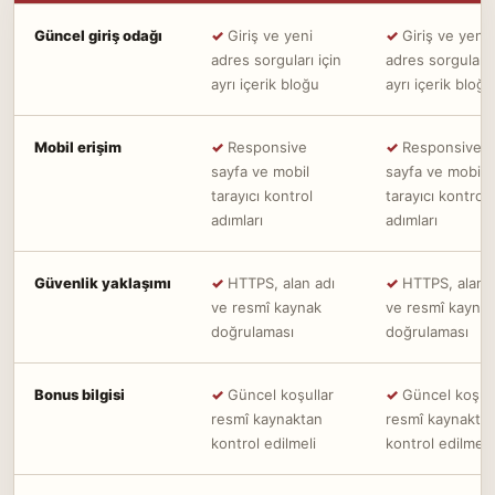
Güncel giriş odağı
✓
Giriş ve yeni
✓
Giriş ve yeni
adres sorguları için
adres sorguları 
ayrı içerik bloğu
ayrı içerik bloğu
Mobil erişim
✓
Responsive
✓
Responsive
sayfa ve mobil
sayfa ve mobil
tarayıcı kontrol
tarayıcı kontrol
adımları
adımları
Güvenlik yaklaşımı
✓
HTTPS, alan adı
✓
HTTPS, alan a
ve resmî kaynak
ve resmî kayna
doğrulaması
doğrulaması
Bonus bilgisi
✓
Güncel koşullar
✓
Güncel koşull
resmî kaynaktan
resmî kaynakta
kontrol edilmeli
kontrol edilmeli