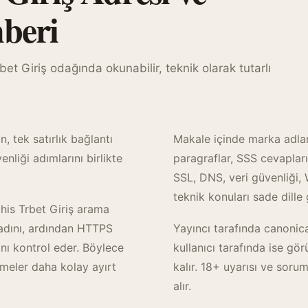
beri
 Giriş odağında okunabilir, teknik olarak tutarlı
, tek satırlık bağlantı
Makale içinde marka adları
nliği adımlarını birlikte
paragraflar, SSS cevapları 
SSL, DNS, veri güvenliği, W
teknik konuları sade dille 
is Trbet Giriş arama
 adını, ardından HTTPS
Yayıncı tarafında canonica
nı kontrol eder. Böylece
kullanıcı tarafında ise gö
irmeler daha kolay ayırt
kalır. 18+ uyarısı ve soru
alır.