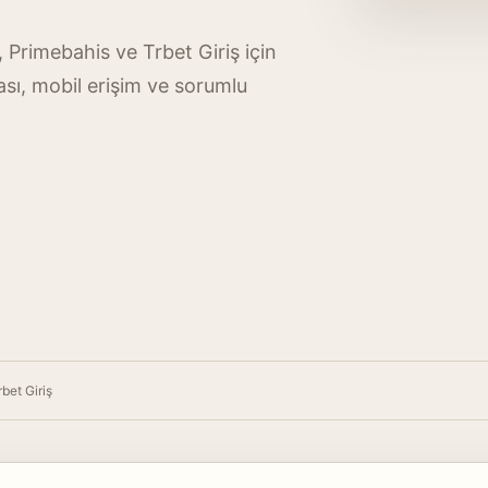
Primebahis ve Trbet Giriş için
ı, mobil erişim ve sorumlu
bet Giriş