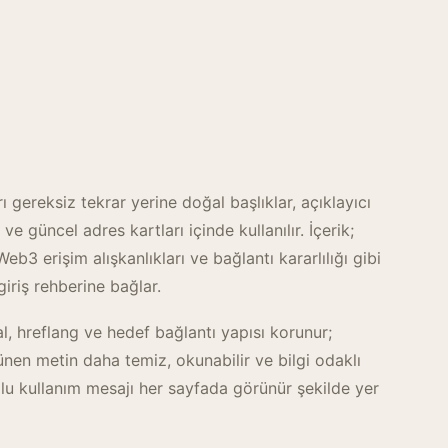
 gereksiz tekrar yerine doğal başlıklar, açıklayıcı
ve güncel adres kartları içinde kullanılır. İçerik;
eb3 erişim alışkanlıkları ve bağlantı kararlılığı gibi
giriş rehberine bağlar.
l, hreflang ve hedef bağlantı yapısı korunur;
rünen metin daha temiz, okunabilir ve bilgi odaklı
mlu kullanım mesajı her sayfada görünür şekilde yer