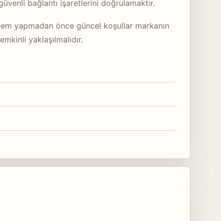
üvenli bağlantı işaretlerini doğrulamaktır.
 işlem yapmadan önce güncel koşullar markanın
mkinli yaklaşılmalıdır.