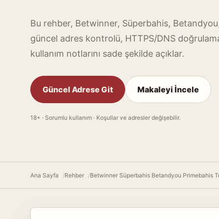
Bu rehber, Betwinner, Süperbahis, Betandyou, 
güncel adres kontrolü, HTTPS/DNS doğrulamas
kullanım notlarını sade şekilde açıklar.
Güncel Adrese Git
Makaleyi İncele
18+ · Sorumlu kullanım · Koşullar ve adresler değişebilir.
Ana Sayfa
Rehber
Betwinner Süperbahis Betandyou Primebahis Tr