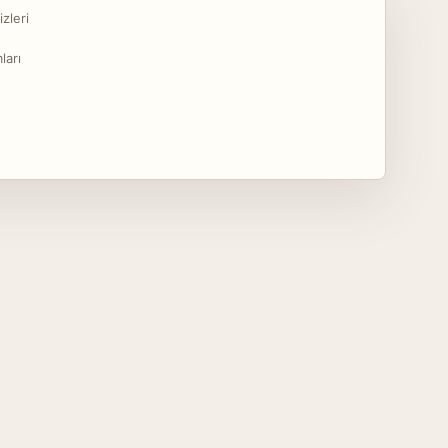
zleri
ları