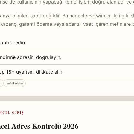
nse de kullanıcının yapacağı temel işlem doğru alan adı ve g
a bilgileri sabit değildir. Bu nedenle Betwinner ile ilgili
kazanç, garanti ödeme veya abartılı vaat içeren metinlere te
ontrol edin.
endirme adresini doğrulayın.
p 18+ uyarısını dikkate alın.
ü
mobil erişim
NCEL GIRIŞ
ncel Adres Kontrolü 2026