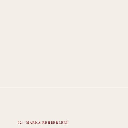
02 · MARKA REHBERLERİ