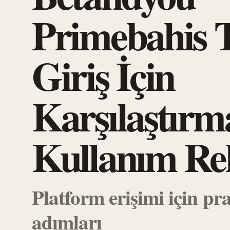
Primebahis 
Giriş İçin
Karşılaştırma
Kullanım Re
Platform erişimi için pr
adımları