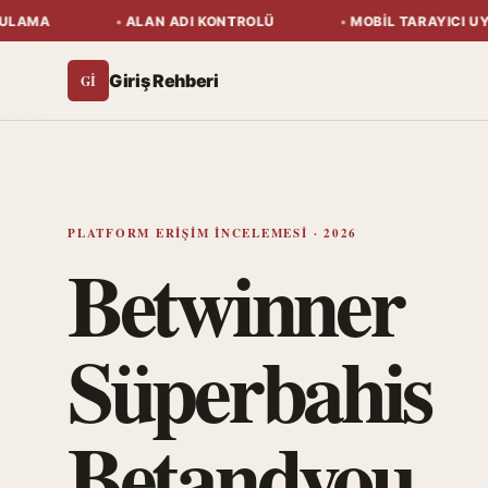
ALAN ADI KONTROLÜ
MOBIL TARAYICI UYUMU
Giriş Rehberi
GI
PLATFORM ERIŞIM INCELEMESI · 2026
Betwinner
Süperbahis
Betandyou