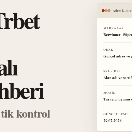
Trbet
Adres kontrol
MARKALAR
Betwinner · Süper
ODAK
lı
Güncel adres ve 
SSL / DNS
hberi
Alan adı ve serti
MOBİL
Tarayıcı uyumu 
atik kontrol
GÜNCELLEME
29.07.2026