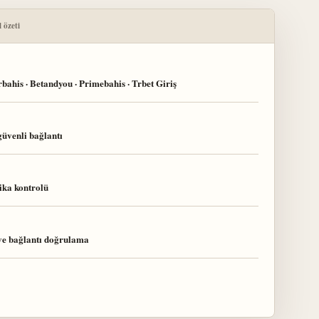
 özeti
bahis · Betandyou · Primebahis · Trbet Giriş
güvenli bağlantı
fika kontrolü
ve bağlantı doğrulama