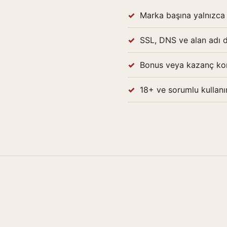
Marka başına yalnızca g
SSL, DNS ve alan adı do
Bonus veya kazanç kon
18+ ve sorumlu kullanım